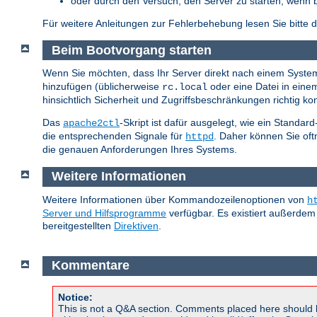
oder durch den Versuch, den Server zu starten, wenn 
Für weitere Anleitungen zur Fehlerbehebung lesen Sie bitte 
Beim Bootvorgang starten
Wenn Sie möchten, dass Ihr Server direkt nach einem System-
hinzufügen (üblicherweise
oder eine Datei in ein
rc.local
hinsichtlich Sicherheit und Zugriffsbeschränkungen richtig konf
Das
-Skript ist dafür ausgelegt, wie ein Standar
apache2ctl
die entsprechenden Signale für
. Daher können Sie of
httpd
die genauen Anforderungen Ihres Systems.
Weitere Informationen
Weitere Informationen über Kommandozeilenoptionen von
h
Server und Hilfsprogramme
verfügbar. Es existiert außerdem
bereitgestellten
Direktiven
.
Kommentare
Notice:
This is not a Q&A section. Comments placed here should 