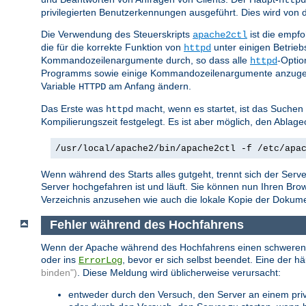
privilegierten Benutzerkennungen ausgeführt. Dies wird vo
Die Verwendung des Steuerskripts
ist die empf
apache2ctl
die für die korrekte Funktion von
unter einigen Betrie
httpd
Kommandozeilenargumente durch, so dass alle
-Optio
httpd
Programms sowie einige Kommandozeilenargumente anzuge
Variable
am Anfang ändern.
HTTPD
Das Erste was
macht, wenn es startet, ist das Suchen
httpd
Kompilierungszeit festgelegt. Es ist aber möglich, den Abla
/usr/local/apache2/bin/apache2ctl -f /etc/apa
Wenn während des Starts alles gutgeht, trennt sich der Serve
Server hochgefahren ist und läuft. Sie können nun Ihren Br
Verzeichnis anzusehen wie auch die lokale Kopie der Dokumenta
Fehler während des Hochfahrens
Wenn der Apache während des Hochfahrens einen schweren Fehl
oder ins
, bevor er sich selbst beendet. Eine der h
ErrorLog
binden")
. Diese Meldung wird üblicherweise verursacht:
entweder durch den Versuch, den Server an einem privi