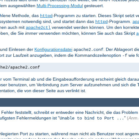
n dem ausgewählten
Multi-Processing-Modul
gesteuert.
ohlene Methode, das
-Programm zu starten. Dieses Skript setzt
httpd
bssystemen notwendig sind, und startet dann das
-Programm.
httpd
ap
nen auch mit
verwendet werden können. Um den korrekte
apache2ctl
ben, die Sie
immer
verwenden möchten, können Sie auch das Skript
a
 und Einlesen der
Konfigurationsdatei
. Der Ablageort di
apache2.conf
geort zur Laufzeit anzugeben, indem die Kommandozeilenoption
wie f
-f
che2/apache2.conf
r vom Terminal ab und die Eingabeaufforderung erscheint gleich darauf
owser benutzen, um Verbindung zum Server aufzunehmen und sich die T
tion, die von dieser Seite aus verlinkt ist.
er feststellt, schreibt er entweder eine Nachricht, die das Problem n
äufigsten Fehlermeldungen ist "
"
(
Anm.
Unable to bind to Port ...
legierten Port zu starten, während man nicht als Benutzer root angemel