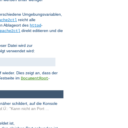
 verschiedene Umgebungsvariablen,
reicht alle
ache2ctl
n Ablageort des
-
httpd
direkt editieren und die
pache2ctl
eser Datei wird zur
olgt verwendet wird:
 wieder. Dies zeigt an, dass der
estseite im
-
DocumentRoot
äher schildert, auf die Konsole
d.Ü.:
"Kann nicht an Port ...
det ist,