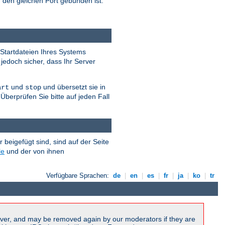
 den gleichen Port gebunden ist.
Startdateien Ihres Systems
 jedoch sicher, dass Ihr Server
und
und übersetzt sie in
art
stop
Überprüfen Sie bitte auf jeden Fall
eigefügt sind, sind auf der Seite
le
und der von ihnen
Verfügbare Sprachen:
de
|
en
|
es
|
fr
|
ja
|
ko
|
tr
ver, and may be removed again by our moderators if they are