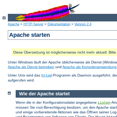
Apache
>
HTTP-Server
>
Dokumentation
>
Version 2.4
Apache starten
Diese Übersetzung ist möglicherweise nicht mehr aktuell. Bitt
Unter Windows läuft der Apache üblicherweise als Dienst (Windo
Apache als Dienst betreiben
und
Apache als Konsolenanwendung 
Unter Unix wird das
-Programm als Daemon ausgeführt, der 
httpd
aufgerufen wird.
Wie der Apache startet
Wenn die in der Konfigurationsdatei angegebene
-Anw
Listen
müssen Sie root-Berechtigung besitzen, um den Apache starten
und einige vorbereitende Aktionen wie das Öffnen seiner Log
und Beantworten von Anfragen von Clients. Der Haupt-
httpd