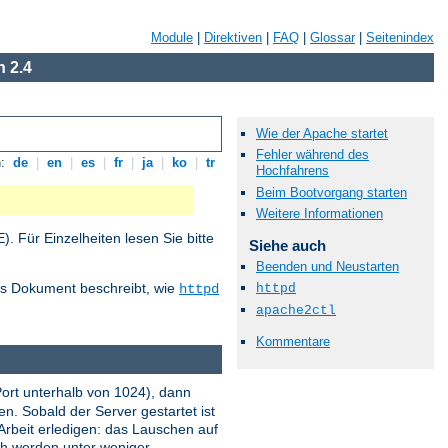
Module
|
Direktiven
|
FAQ
|
Glossar
|
Seitenindex
 2.4
Wie der Apache startet
Fehler während des
n:
de
|
en
|
es
|
fr
|
ja
|
ko
|
tr
Hochfahrens
Beim Bootvorgang starten
Weitere Informationen
 Für Einzelheiten lesen Sie bitte
Siehe auch
Beenden und Neustarten
ses Dokument beschreibt, wie
httpd
httpd
apache2ctl
Kommentare
Port unterhalb von 1024), dann
n. Sobald der Server gestartet ist
Arbeit erledigen: das Lauschen auf
och werden unter weniger