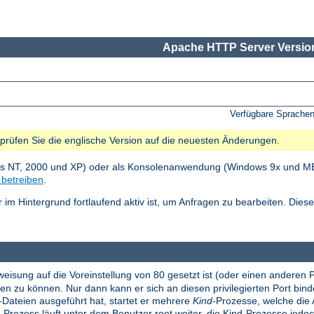
Apache HTTP Server Version
Verfügbare Sprache
e prüfen Sie die englische Version auf die neuesten Änderungen.
ws NT, 2000 und XP) oder als Konsolenanwendung (Windows 9x und ME).
betreiben
.
im Hintergrund fortlaufend aktiv ist, um Anfragen zu bearbeiten. Die
eisung auf die Voreinstellung von 80 gesetzt ist (oder einen anderen 
 zu können. Nur dann kann er sich an diesen privilegierten Port binde
-Dateien ausgeführt hat, startet er mehrere
Kind
-Prozesse, welche die 
-Prozess läuft unter dem Benutzer root weiter, die Kind-Prozesse jed