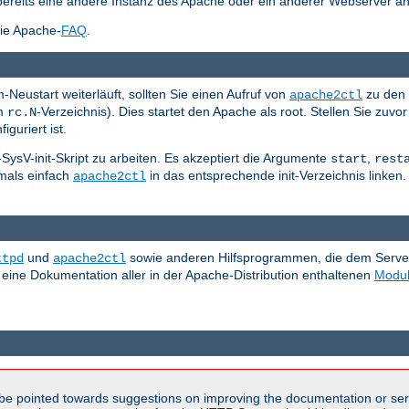
bereits eine andere Instanz des Apache oder ein anderer Webserver an
die Apache-
FAQ
.
Neustart weiterläuft, sollten Sie einen Aufruf von
zu den 
apache2ctl
em
-Verzeichnis). Dies startet den Apache als root. Stellen Sie zuvor
rc.N
iguriert ist.
d-SysV-init-Skript zu arbeiten. Es akzeptiert die Argumente
,
start
rest
tmals einfach
in das entsprechende init-Verzeichnis linken. 
apache2ctl
und
sowie anderen Hilfsprogrammen, die dem Server b
ttpd
apache2ctl
 eine Dokumentation aller in der Apache-Distribution enthaltenen
Modu
be pointed towards suggestions on improving the documentation or ser