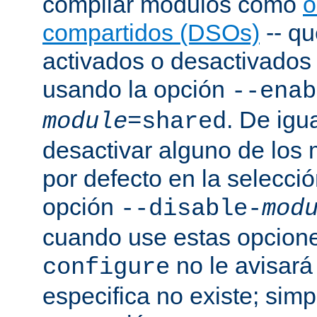
compilar módulos como
o
compartidos (DSOs)
-- q
activados o desactivados a
usando la opción
--enab
. De igu
module
=shared
desactivar alguno de los
por defecto en la selecci
opción
--disable-
mod
cuando use estas opcion
no le avisará
configure
especifica no existe; sim