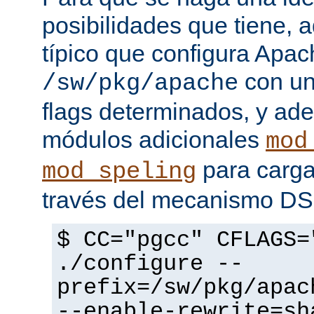
posibilidades que tiene, 
típico que configura Apac
con un
/sw/pkg/apache
flags determinados, y ad
módulos adicionales
mod
para carga
mod_speling
través del mecanismo D
$ CC="pgcc" CFLAGS=
./configure --
prefix=/sw/pkg/apac
--enable-rewrite=sh