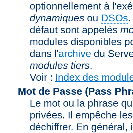
optionnellement à l'ex
dynamiques
ou
DSOs
.
défaut sont appelés
mo
modules disponibles p
dans l'
archive
du Serve
modules tiers
.
Voir :
Index des modul
Mot de Passe (Pass Phr
Le mot ou la phrase qui
privées. Il empêche les
déchiffrer. En général, 