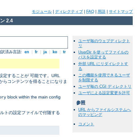
モジュール
|
ディレクティブ
|
FAQ
|
用語
|
サイトマップ
 2.4
ユーザ毎のウェブディレクト
リ
翻訳済み言語:
en
|
fr
|
ja
|
ko
|
tr
UserDir を使ってファイルの
パスを設定する
外部 URL にリダイレクトす
る
この機能を使用できるユーザ
定することが 可能です。URL
を制限する
からコンテンツを得ることになりま
ユーザ毎の CGI ディレクトリ
ユーザによる設定変更を許可
block within the main config
ory
参照
URL からファイルシステムへ
ォルトの設定ファイルで付随する
のマッピング
コメント