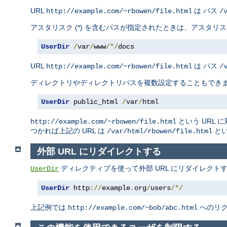
URL
は パス
http://example.com/~rbowen/file.html
/
アスタリスク (*) を含むパスが指定されたときは、アスタ
UserDir
/
var
/
www
/*/
docs
URL
は パス
http://example.com/~rbowen/file.html
/
ディレクトリやディレクトリパスを複数設定することもでき
UserDir
 public_html 
/
var
/
html
という URL 
http://example.com/~rbowen/file.html
つかれば上記の URL は
とい
/var/html/rbowen/file.html
外部 URL にリダイレクトする
ディレクティブを使って外部 URL にリダイレクト
UserDir
UserDir
 http
://
example
.
org
/
users
/*/
上記例では
へのリ
http://example.com/~bob/abc.html