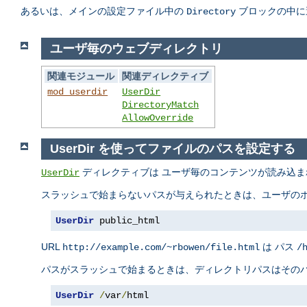
あるいは、メインの設定ファイル中の
ブロックの中に
Directory
ユーザ毎のウェブディレクトリ
関連モジュール
関連ディレクティブ
mod_userdir
UserDir
DirectoryMatch
AllowOverride
UserDir を使ってファイルのパスを設定する
ディレクティブは ユーザ毎のコンテンツが読み込ま
UserDir
スラッシュで始まらないパスが与えられたときは、ユーザのホ
UserDir
 public_html
URL
は パス
http://example.com/~rbowen/file.html
/
パスがスラッシュで始まるときは、ディレクトリパスはそのパ
UserDir
/
var
/
html