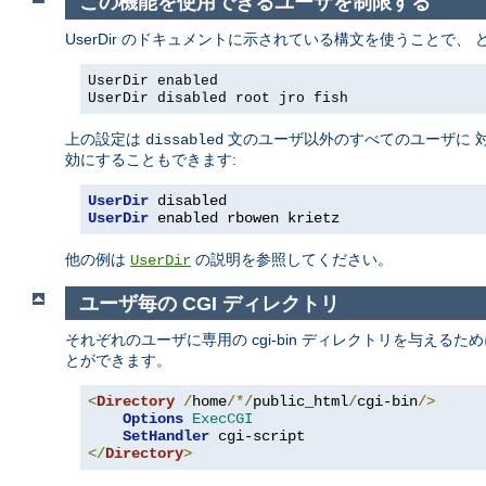
この機能を使用できるユーザを制限する
UserDir のドキュメントに示されている構文を使うことで
UserDir enabled
UserDir disabled root jro fish
上の設定は
文のユーザ以外のすべてのユーザに 対
dissabled
効にすることもできます:
UserDir
 disabled
UserDir
 enabled rbowen krietz
他の例は
の説明を参照してください。
UserDir
ユーザ毎の CGI ディレクトリ
それぞれのユーザに専用の cgi-bin ディレクトリを与えるた
とができます。
<
Directory
/
home
/*/
public_html
/
cgi-bin
/>
Options
ExecCGI
SetHandler
</
Directory
>