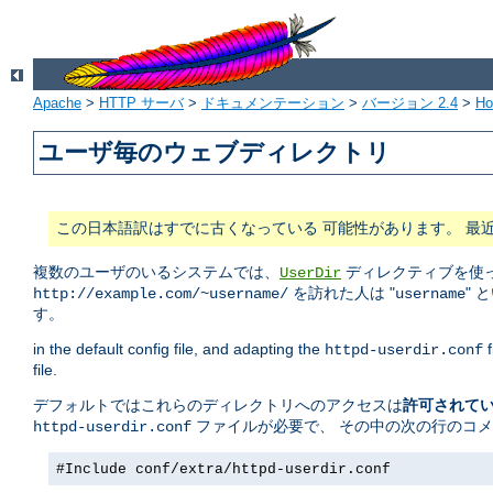
Apache
>
HTTP サーバ
>
ドキュメンテーション
>
バージョン 2.4
>
H
ユーザ毎のウェブディレクトリ
この日本語訳はすでに古くなっている 可能性があります。 最
複数のユーザのいるシステムでは、
ディレクティブを使っ
UserDir
を訪れた人は "
" 
http://example.com/~username/
username
す。
in the default config file, and adapting the
f
httpd-userdir.conf
file.
デフォルトではこれらのディレクトリへのアクセスは
許可されて
ファイルが必要で、 その中の次の行のコ
httpd-userdir.conf
#Include conf/extra/httpd-userdir.conf