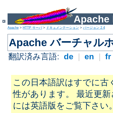
Apach
Apache
>
HTTP サーバ
>
ドキュメンテーション
>
バージョン 2.4
Apache バーチャ
翻訳済み言語:
de
|
en
|
f
この日本語訳はすでに古
性があります。 最近更
には英語版をご覧下さい