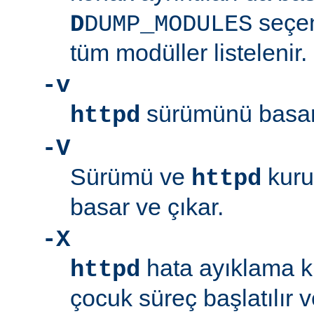
seçen
D
DUMP_MODULES
tüm modüller listelenir.
-v
sürümünü basar 
httpd
-V
Sürümü ve
kuru
httpd
basar ve çıkar.
-X
hata ayıklama ki
httpd
çocuk süreç başlatılır