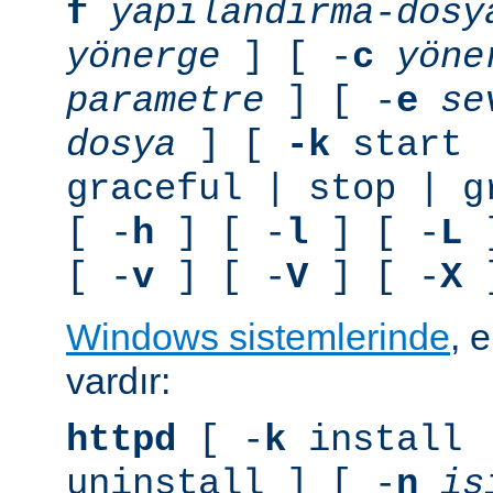
f
yapılandırma-dosy
yönerge
] [ -
c
yöne
parametre
] [ -
e
se
dosya
] [
-k
start 
graceful | stop | g
[ -
h
] [ -
l
] [ -
L
]
[ -
v
] [ -
V
] [ -
X
]
Windows sistemlerinde
, 
vardır:
httpd
[ -
k
install 
uninstall ] [ -
n
is