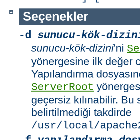
Seçenekler
-d
sunucu-kök-dizin
sunucu-kök-dizini
'ni
Se
yönergesine ilk değer o
Yapılandırma dosyasınd
yönerges
ServerRoot
geçersiz kılınabilir. B
belirtilmediği takdirde
/usr/local/apache