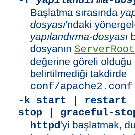
-f
yapılandırma-dos
Başlatma sırasında
yap
dosyası
'ndaki yönergele
yapılandırma-dosyası
b
dosyanın
ServerRoot
değerine göreli olduğu 
belirtilmediği takdirde
conf/apache2.conf
-k
start | restart 
stop | graceful-sto
'yi başlatmak, 
httpd