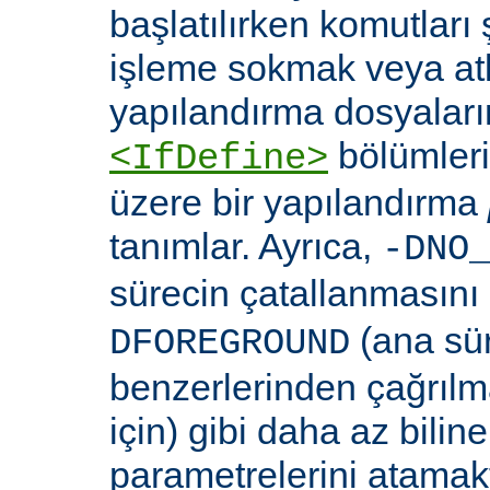
başlatılırken komutları 
işleme sokmak veya at
yapılandırma dosyaları
bölümleri
<IfDefine>
üzere bir yapılandırma
tanımlar. Ayrıca,
-DNO
sürecin çatallanmasını
(ana sü
DFOREGROUND
benzerlerinden çağrıl
için) gibi daha az bili
parametrelerini atamakta