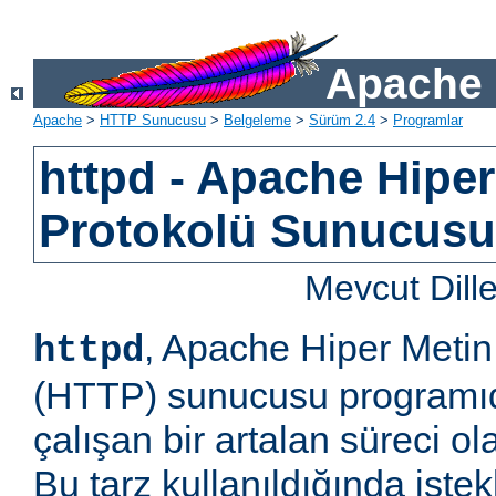
Apache 
Apache
>
HTTP Sunucusu
>
Belgeleme
>
Sürüm 2.4
>
Programlar
httpd - Apache Hiper
Protokolü Sunucus
Mevcut Dill
, Apache Hiper Metin
httpd
(HTTP) sunucusu programıd
çalışan bir artalan süreci ol
Bu tarz kullanıldığında iste