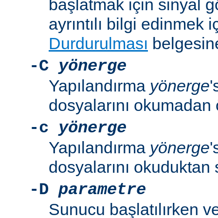
başlatmak için sinyal 
ayrıntılı bilgi edinmek i
Durdurulması
belgesine
-C
yönerge
Yapılandırma
yönerge
'
dosyalarını okumadan 
-c
yönerge
Yapılandırma
yönerge
'
dosyalarını okuduktan 
-D
parametre
Sunucu başlatılırken v