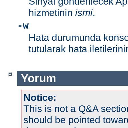
Sinyal gönderilecek Ap
hizmetinin
ismi
.
-w
Hata durumunda konsol
tutularak hata iletileri
Yorum
Notice:
This is not a Q&A sect
should be pointed towar