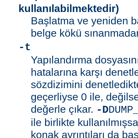
kullanılabilmektedir)
Başlatma ve yeniden b
belge kökü sınanmadan 
-t
Yapılandırma dosyasını
hatalarına karşı denetl
sözdizimini denetledik
geçerliyse 0 ile, değilse
değerle çıkar.
-D
DUMP
ile birlikte kullanılmış
konak ayrıntıları da bas