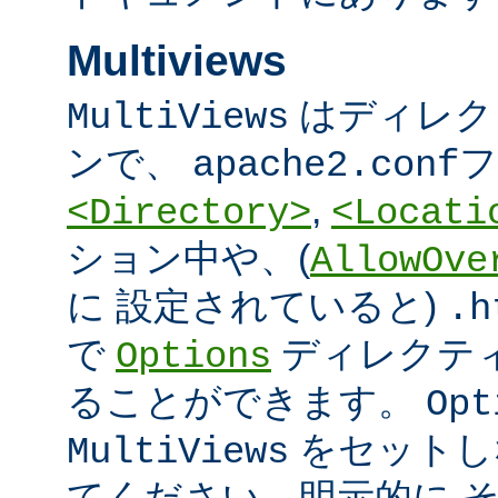
Multiviews
はディレク
MultiViews
ンで、
フ
apache2.conf
,
<Directory>
<Locati
ション中や、(
AllowOve
に 設定されていると)
.h
で
ディレクテ
Options
ることができます。
Opt
をセットし
MultiViews
てください。明示的に 