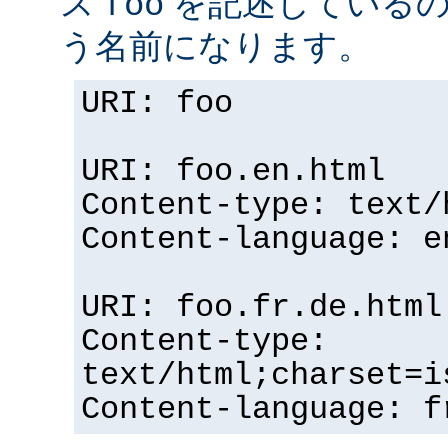
ス
を記述している
foo
う名前になります。
URI: foo
URI: foo.en.html
Content-type: text/
Content-language: e
URI: foo.fr.de.html
Content-type:
text/html;charset=i
Content-language: f