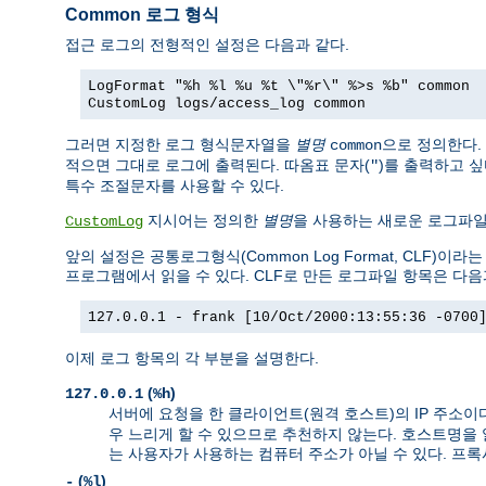
Common 로그 형식
접근 로그의 전형적인 설정은 다음과 같다.
LogFormat "%h %l %u %t \"%r\" %>s %b" common
CustomLog logs/access_log common
그러면 지정한 로그 형식문자열을
별명
으로 정의한다.
common
적으면 그대로 로그에 출력된다. 따옴표 문자(
)를 출력하고 
"
특수 조절문자를 사용할 수 있다.
지시어는 정의한
별명
을 사용하는 새로운 로그파
CustomLog
앞의 설정은 공통로그형식(Common Log Format, CLF
프로그램에서 읽을 수 있다. CLF로 만든 로그파일 항목은 다음
127.0.0.1 - frank [10/Oct/2000:13:55:36 -0700
이제 로그 항목의 각 부분을 설명한다.
(
)
127.0.0.1
%h
서버에 요청을 한 클라이언트(원격 호스트)의 IP 주소이
우 느리게 할 수 있으므로 추천하지 않는다. 호스트명을
는 사용자가 사용하는 컴퓨터 주소가 아닐 수 있다. 프
(
)
-
%l