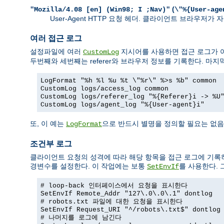
(
"Mozilla/4.08 [en] (Win98; I ;Nav)"
\"%{User-age
User-Agent HTTP 요청 헤더. 클라이언트 브라우저
여러 접근 로그
설정파일에 여러
지시어를 사용하면 접근 로그가 여
CustomLog
두번째와 세번째는 referer와 브라우저 정보를 기록한다. 마지
LogFormat "%h %l %u %t \"%r\" %>s %b" common
CustomLog logs/access_log common
CustomLog logs/referer_log "%{Referer}i -> %U
CustomLog logs/agent_log "%{User-agent}i"
또, 이 예는
으로 반드시 별명을 정의할 필요는 없음
LogFormat
조건부 로그
클라이언트 요청의 성격에 따라 해당 항목을 접근 로그에 기록
경변수를 설정한다. 이 작업에는 보통
를 사용한다.
SetEnvIf
# loop-back 인터페이스에서 요청을 표시한다
SetEnvIf Remote_Addr "127\.0\.0\.1" dontlog
# robots.txt 파일에 대한 요청을 표시한다
SetEnvIf Request_URI "^/robots\.txt$" dontlog
# 나머지를 로그에 남긴다