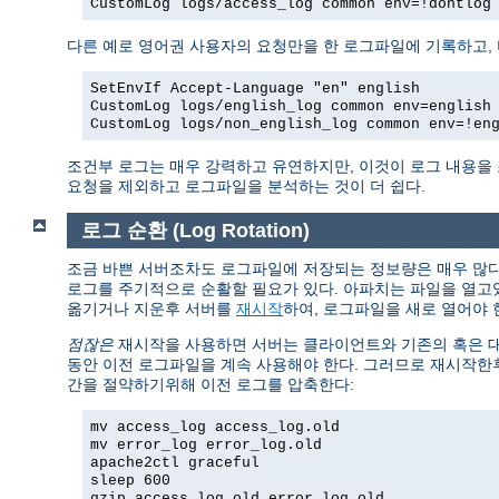
CustomLog logs/access_log common env=!dontlog
다른 예로 영어권 사용자의 요청만을 한 로그파일에 기록하고,
SetEnvIf Accept-Language "en" english
CustomLog logs/english_log common env=english
CustomLog logs/non_english_log common env=!en
조건부 로그는 매우 강력하고 유연하지만, 이것이 로그 내용을
요청을 제외하고 로그파일을 분석하는 것이 더 쉽다.
로그 순환 (Log Rotation)
조금 바쁜 서버조차도 로그파일에 저장되는 정보량은 매우 많다.
로그를 주기적으로 순활할 필요가 있다. 아파치는 파일을 열고
옮기거나 지운후 서버를
재시작
하여, 로그파일을 새로 열어야 
점잖은
재시작을 사용하면 서버는 클라이언트와 기존의 혹은 대기
동안 이전 로그파일을 계속 사용해야 한다. 그러므로 재시작한
간을 절약하기위해 이전 로그를 압축한다:
mv access_log access_log.old
mv error_log error_log.old
apache2ctl graceful
sleep 600
gzip access_log.old error_log.old