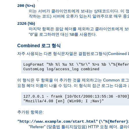
(
)
200
%>s
이는 서버가 클라이언트에게 보내는 상태코드이다. 이 정보
작하는 코드) 서버에 오류가 있는지 알려주므로 매우 중
(
)
2326
%b
마지막 항목은 응답 헤더를 제외하고 클라이언트에게 보내
"
"을 로그하려면 대신
를 사용한다.
0
%B
Combined 로그 형식
자주 사용되는 다른 형식문자열은 결합된로그형식(Combined Lo
LogFormat "%h %l %u %t \"%r\" %>s %b \"%{Refe
CustomLog log/access_log combined
이 형식은 두 항목을 더 추가한 것을 제외하고는 Common 로
요청 헤더 이름이 나올 수 있다. 이 형식의 접근 로그는 다음과 
127.0.0.1 - frank [10/Oct/2000:13:55:36 -0700
"Mozilla/4.08 [en] (Win98; I ;Nav)"
추가된 항목은:
(
"http://www.example.com/start.html"
\"%{Referer}
"Referer" (맞춤법 틀리지않았음) HTTP 요청 헤더.