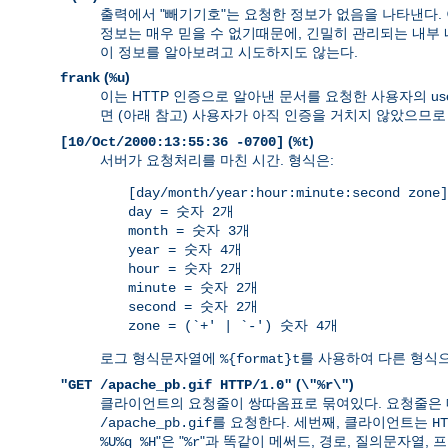
출력에서 "빼기기호"는 요청한 정보가 없음을 나타낸다.
정보는 매우 믿을 수 없기때문에, 긴밀히 관리되는 내부
이 정보를 알아보려고 시도하지도 않는다.
(
)
frank
%u
이는 HTTP 인증으로 알아낸 문서를 요청한 사용자의 use
면 (아래 참고) 사용자가 아직 인증을 거치지 않았으므로
(
)
[10/Oct/2000:13:55:36 -0700]
%t
서버가 요청처리를 마친 시간. 형식은:
[day/month/year:hour:minute:second zone]
day = 숫자 2개
month = 숫자 3개
year = 숫자 4개
hour = 숫자 2개
minute = 숫자 2개
second = 숫자 2개
zone = (`+' | `-') 숫자 4개
로그 형식문자열에
를 사용하여 다른 형식으
%{format}t
(
)
"GET /apache_pb.gif HTTP/1.0"
\"%r\"
클라이언트의 요청줄이 쌍따옴표로 묶여있다. 요청줄은 
를 요청한다. 세번째, 클라이언트는
/apache_pb.gif
HT
"은 "
"과 똑같이 메써드, 경로, 질의문자열,
%U%q %H
%r