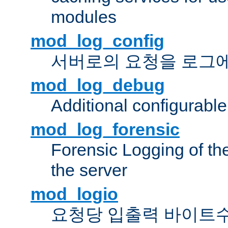
modules
mod_log_config
서버로의 요청을 로그
mod_log_debug
Additional configurabl
mod_log_forensic
Forensic Logging of th
the server
mod_logio
요청당 입출력 바이트