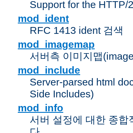
Support for the HTTP/2
mod_ident
RFC 1413 ident 검색
mod_imagemap
서버측 이미지맵(image
mod_include
Server-parsed html do
Side Includes)
mod_info
서버 설정에 대한 종합
다