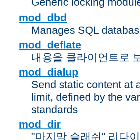
Generic locking modul
mod_dbd
Manages SQL database
mod_deflate
내용을 클라이언트로 
mod_dialup
Send static content at 
limit, defined by the v
standards
mod_dir
"마지막 슬래쉬" 리다