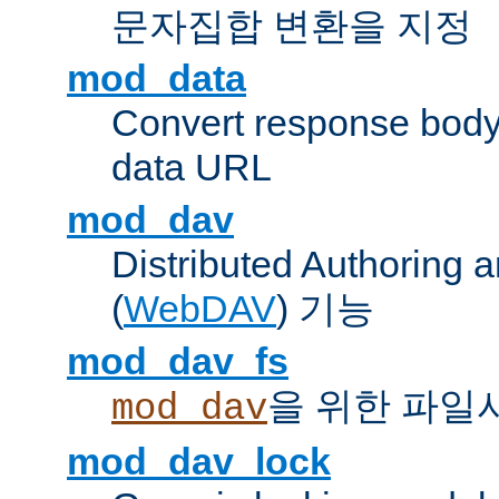
문자집합 변환을 지정
mod_data
Convert response bod
data URL
mod_dav
Distributed Authoring 
(
WebDAV
) 기능
mod_dav_fs
을 위한 파일
mod_dav
mod_dav_lock