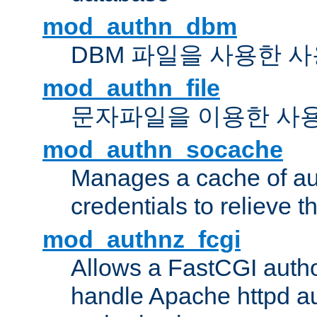
mod_authn_dbm
DBM 파일을 사용한 
mod_authn_file
문자파일을 이용한 사
mod_authn_socache
Manages a cache of au
credentials to relieve 
mod_authnz_fcgi
Allows a FastCGI author
handle Apache httpd au