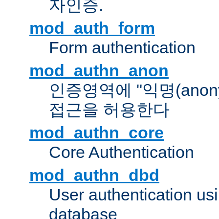
자인증.
mod_auth_form
Form authentication
mod_authn_anon
인증영역에 "익명(anon
접근을 허용한다
mod_authn_core
Core Authentication
mod_authn_dbd
User authentication u
database