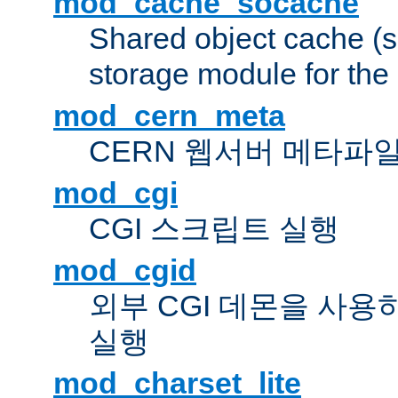
mod_cache_socache
Shared object cache (
storage module for the 
mod_cern_meta
CERN 웹서버 메타파
mod_cgi
CGI 스크립트 실행
mod_cgid
외부 CGI 데몬을 사용
실행
mod_charset_lite