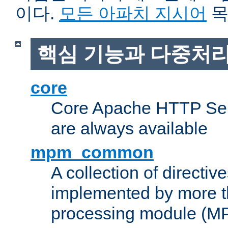
이다.
모든 아파치 지시어
목
핵심 기능과 다중처리
core
Core Apache HTTP Serv
are always available
mpm_common
A collection of directive
implemented by more t
processing module (M