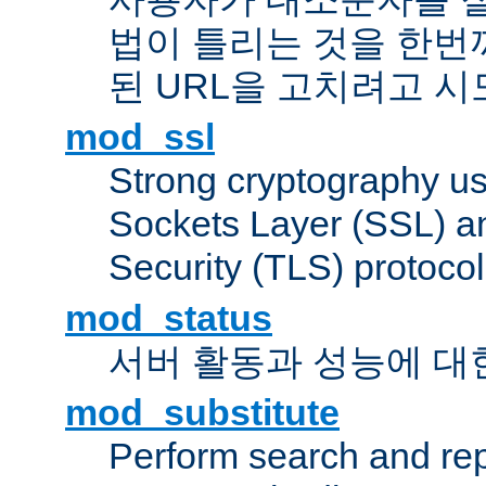
법이 틀리는 것을 한번
된 URL을 고치려고 
mod_ssl
Strong cryptography us
Sockets Layer (SSL) a
Security (TLS) protoco
mod_status
서버 활동과 성능에 대
mod_substitute
Perform search and re