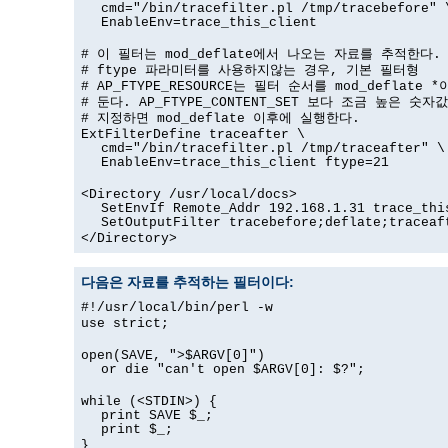
cmd="/bin/tracefilter.pl /tmp/tracebefore" 
EnableEnv=trace_this_client
# 이 필터는 mod_deflate에서 나오는 자료를 추적한다.
# ftype 파라미터를 사용하지않는 경우, 기본 필터형
# AP_FTYPE_RESOURCE는 필터 순서를 mod_deflate 
# 둔다. AP_FTYPE_CONTENT_SET 보다 조금 높은 숫자
# 지정하면 mod_deflate 이후에 실행한다.
ExtFilterDefine traceafter \
cmd="/bin/tracefilter.pl /tmp/traceafter" \
EnableEnv=trace_this_client ftype=21
<Directory /usr/local/docs>
SetEnvIf Remote_Addr 192.168.1.31 trace_thi
SetOutputFilter tracebefore;deflate;traceaf
</Directory>
다음은 자료를 추적하는 필터이다:
#!/usr/local/bin/perl -w
use strict;
open(SAVE, ">$ARGV[0]")
or die "can't open $ARGV[0]: $?";
while (<STDIN>) {
print SAVE $_;
print $_;
}