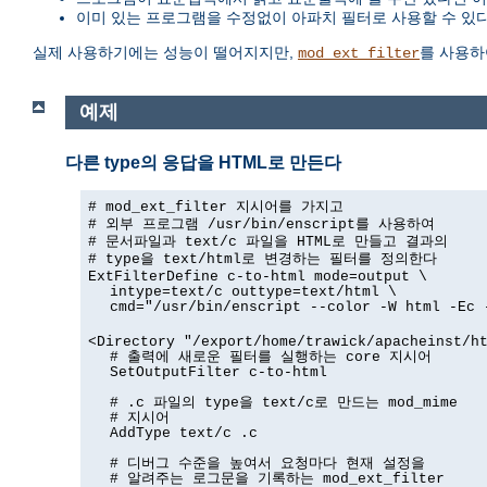
이미 있는 프로그램을 수정없이 아파치 필터로 사용할 수 있
실제 사용하기에는 성능이 떨어지지만,
를 사용하
mod_ext_filter
예제
다른 type의 응답을 HTML로 만든다
# mod_ext_filter 지시어를 가지고
# 외부 프로그램 /usr/bin/enscript를 사용하여
# 문서파일과 text/c 파일을 HTML로 만들고 결과의
# type을 text/html로 변경하는 필터를 정의한다
ExtFilterDefine c-to-html mode=output \
intype=text/c outtype=text/html \
cmd="/usr/bin/enscript --color -W html -Ec 
<Directory "/export/home/trawick/apacheinst/h
# 출력에 새로운 필터를 실행하는 core 지시어
SetOutputFilter c-to-html
# .c 파일의 type을 text/c로 만드는 mod_mime
# 지시어
AddType text/c .c
# 디버그 수준을 높여서 요청마다 현재 설정을
# 알려주는 로그문을 기록하는 mod_ext_filter