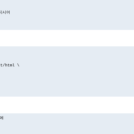
 지시어
xt/html \
)에
.