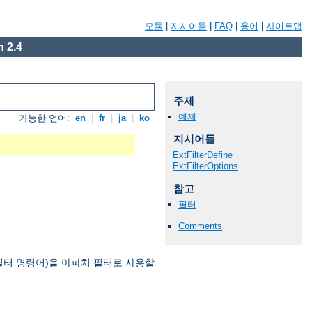
모듈
|
지시어들
|
FAQ
|
용어
|
사이트맵
 2.4
주제
예제
가능한 언어:
en
|
fr
|
ja
|
ko
지시어들
ExtFilterDefine
ExtFilterOptions
참고
필터
Comments
필터 명령어)을 아파치 필터로 사용할