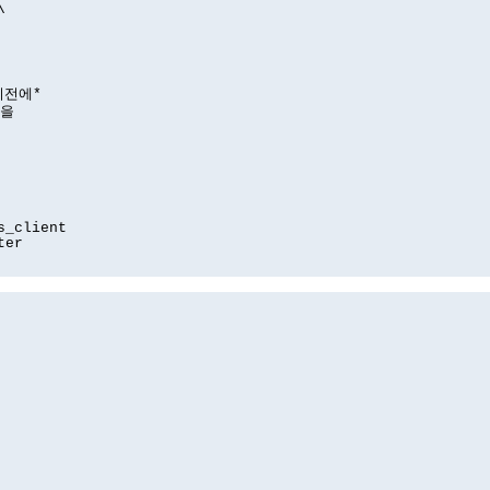
\
*이전에*
값을
s_client
ter