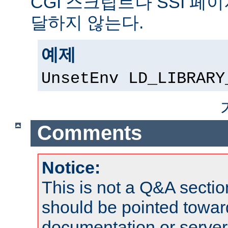
CGI 스크립트나 SSI 페
달하지 않는다.
예제
UnsetEnv LD_LIBRARY
Comments
Notice:
This is not a Q&A sect
should be pointed towar
documentation or serve