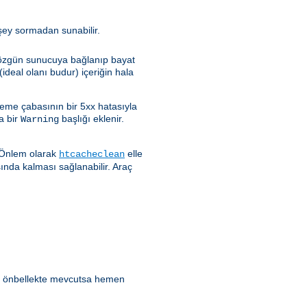
rşey sormadan sunabilir.
e özgün sunucuya bağlanıp bayat
ideal olanı budur) içeriğin hala
leme çabasının bir 5xx hatasıyla
a bir
başlığı eklenir.
Warning
. Önlem olarak
elle
htcacheclean
sında kalması sağlanabilir. Araç
ik önbellekte mevcutsa hemen