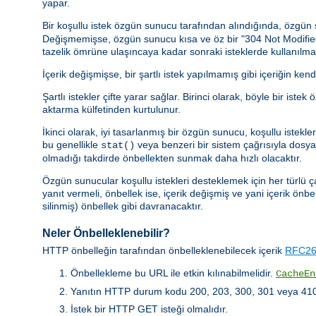
yapar.
Bir koşullu istek özgün sunucu tarafından alındığında, özgü
Değişmemişse, özgün sunucu kısa ve öz bir "304 Not Modified" y
tazelik ömrüne ulaşıncaya kadar sonraki isteklerde kullanılmal
İçerik değişmişse, bir şartlı istek yapılmamış gibi içeriğin kend
Şartlı istekler çifte yarar sağlar. Birinci olarak, böyle bir 
aktarma külfetinden kurtulunur.
İkinci olarak, iyi tasarlanmış bir özgün sunucu, koşullu istek
bu genellikle
veya benzeri bir sistem çağrısıyla dosya b
stat()
olmadığı takdirde önbellekten sunmak daha hızlı olacaktır.
Özgün sunucular koşullu istekleri desteklemek için her türlü ç
yanıt vermeli, önbellek ise, içerik değişmiş ve yani içerik önbe
silinmiş) önbellek gibi davranacaktır.
Neler Önbelleklenebilir?
HTTP önbelleğin tarafından önbelleklenebilecek içerik
RFC261
Önbellekleme bu URL ile etkin kılınabilmelidir.
CacheEn
Yanıtın HTTP durum kodu 200, 203, 300, 301 veya 410 
İstek bir HTTP GET isteği olmalıdır.