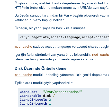
Özgün sunucu, istekteki başlık değerlerine dayanarak farklı iç
HTTP'nin önbellekleme mekanizması aynı URL'de aynı sayfanı
Bu özgün sunucu tarafından bir
başlığı eklenerek yapılı
Vary
katılacağını
başlığı belirler.
Vary
Örneğin, bir yanıt şöyle bir başlık ile alınmışsa,
Vary: negotiate,accept-language,accept-charse
sadece accept-language ve accept-charset başlıklar
mod_cache
İçeriğin farklı sürümleri yan yana önbelleklenebilir.
mod_cach
istemciye hangi sürümle yanıt verileceğine karar verir.
Disk Üzerinde Önbellekleme
modülü önbelleği yönetmek için çeşitli depolama o
mod_cache
Tipik olarak modül şöyle yapılandırılır:
CacheRoot
"/var/cache/apache/"
CacheEnable
 disk 
/
CacheDirLevels
2
CacheDirLength
1