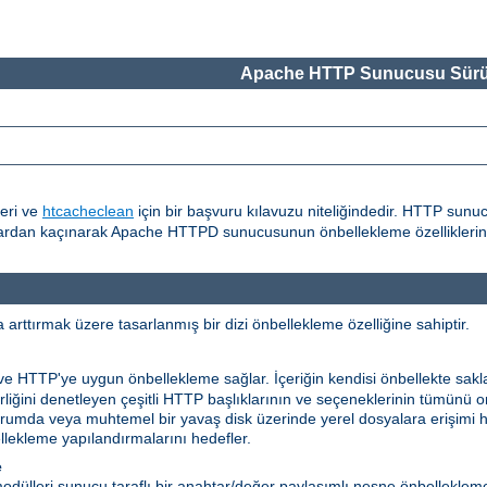
Apache HTTP Sunucusu Sürü
eri ve
htcacheclean
için bir başvuru kılavuzu niteliğindedir. HTTP sunu
alardan kaçınarak Apache HTTPD sunucusunun önbellekleme özelliklerinin
rttırmak üzere tasarlanmış bir dizi önbellekleme özelliğine sahiptir.
 ve HTTP'ye uygun önbellekleme sağlar. İçeriğin kendisi önbellekte sakl
ilirliğini denetleyen çeşitli HTTP başlıklarının ve seçeneklerinin tümünü
niz durumda veya muhtemel bir yavaş disk üzerinde yerel dosyalara erişimi
ekleme yapılandırmalarını hedefler.
e
dülleri sunucu taraflı bir anahtar/değer paylaşımlı nesne önbelleklem