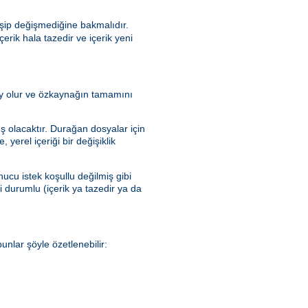
şip değişmediğine bakmalıdır.
rik hala tazedir ve içerik yeni
olay olur ve özkaynağın tamamını
ış olacaktır. Durağan dosyalar için
yerel içeriği bir değişiklik
ucu istek koşullu değilmiş gibi
ki durumlu (içerik ya tazedir ya da
nlar şöyle özetlenebilir: