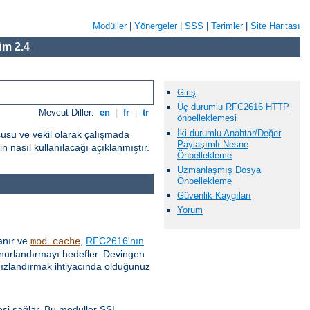
Modüller
|
Yönergeler
|
SSS
|
Terimler
|
Site Haritası
m 2.4
Giriş
Üç durumlu RFC2616 HTTP
Mevcut Diller:
en
|
fr
|
tr
önbelleklemesi
İki durumlu Anahtar/Değer
cusu ve vekil olarak çalışmada
Paylaşımlı Nesne
 nasıl kullanılacağı açıklanmıştır.
Önbellekleme
Uzmanlaşmış Dosya
Önbellekleme
Güvenlik Kaygıları
Yorum
anır ve
,
RFC2616'nın
mod_cache
 onurlandırmayı hedefler. Devingen
 hızlandırmak ihtiyacında olduğunuz
esi sağlar. Bu modüller SSL