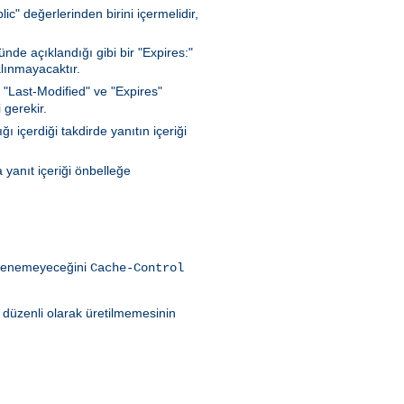
c" değerlerinden birini içermelidir,
de açıklandığı gibi bir "Expires:"
lınmayacaktır.
 "Last-Modified" ve "Expires"
 gerekir.
 içerdiği takdirde yanıtın içeriği
 yanıt içeriği önbelleğe
eklenemeyeceğini
Cache-Control
ın düzenli olarak üretilmemesinin