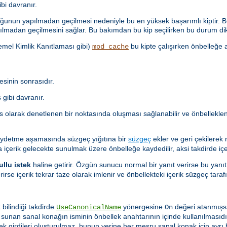
i davranır.
unun yapılmadan geçilmesi nedeniyle bu en yüksek başarımlı kiptir. Bu
lmadan geçilmesini sağlar. Bu bakımdan bu kip seçilirken bu durum dik
Temel Kimlik Kanıtlaması gibi)
bu kipte çalışırken önbelleğe a
mod_cache
sinin sonrasıdır.
gibi davranır.
as olarak denetlenen bir noktasında oluşması sağlanabilir ve önbellekl
aydetme aşamasında süzgeç yığıtına bir
süzgeç
ekler ve geri çekilerek
a içerik gelecekte sunulmak üzere önbelleğe kaydedilir, aksi takdirde içer
ullu istek
haline getirir. Özgün sunucu normal bir yanıt verirse bu yanıt
rirse içerik tekrar taze olarak imlenir ve önbellekteki içerik süzgeç ta
 bilindiği takdirde
yönergesine
değeri atanmışs
UseCanonicalName
On
i sunan sanal konağın isminin önbellek anahtarının içinde kullanılması
lek girdileri oluşturulmaz, bunun yerine her meşru sanal konak için ayrı b