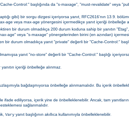
a "Cache-Control:" başlığında da "s-maxage", "must-revalidate" veya "publi
ğı gibi) bir sorgu dizgesi içeriyorsa yanıt, RFC2616’nın 13.9. bölümün
max-age veya max-age yönergesini içermedikçe yanıt içeriği önbelleğe a
ktiren bir durum olmadıkça 200 durum koduna sahip bir yanıtın "Etag",
 "max-age" veya "s-maxage" yönergelerinden birini (en azından) içermesi
n bir durum olmadıkça yanıt "private" değerli bir "Cache-Control:" başlığı
lmamışsa yanıt "no-store" değerli bir "Cache-Control:" başlığı içeriyorsa
r yanıtın içeriği önbelleğe alınmaz.
 uzlaşımıyla bağdaşmıyorsa önbelleğe alınmamalıdır. Bu içerik önbell
le ifade ediliyorsa, içerik yine de önbelleklenebilir. Ancak, tam yanıtlar
esteklemesi sağlanmalıdır.
ik,
yanıt başlığının akıllıca kullanımıyla önbelleklenebilir.
Vary