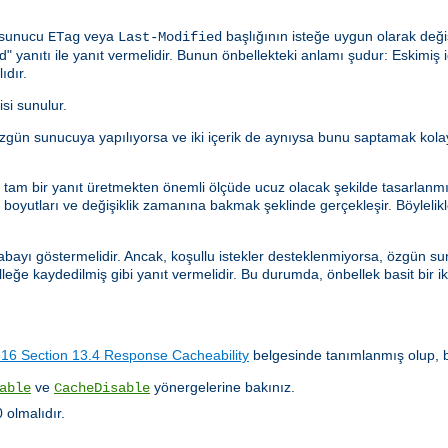
n sunucu
veya
başlığının isteğe uygun olarak deği
ETag
Last-Modified
anıtı ile yanıt vermelidir. Bunun önbellekteki anlamı şudur: Eskimiş içe
ıdır.
isi sunulur.
istek özgün sunucuya yapılıyorsa ve iki içerik de aynıysa bunu saptamak k
ler tam bir yanıt üretmekten önemli ölçüde ucuz olacak şekilde tasarlanm
oyutları ve değişiklik zamanına bakmak şeklinde gerçekleşir. Böylelikle, 
abayı göstermelidir. Ancak, koşullu istekler desteklenmiyorsa, özgün sun
lleğe kaydedilmiş gibi yanıt vermelidir. Bu durumda, önbellek basit bir i
6 Section 13.4 Response Cacheability
belgesinde tanımlanmış olup, bu
ve
yönergelerine bakınız.
able
CacheDisable
olmalıdır.