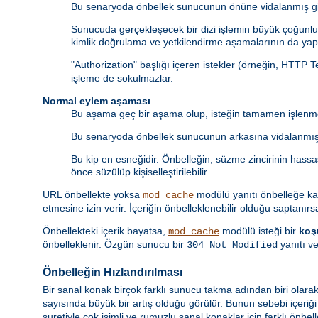
Bu senaryoda önbellek sunucunun önüne vidalanmış gib
Sunucuda gerçekleşecek bir dizi işlemin büyük çoğunluğ
kimlik doğrulama ve yetkilendirme aşamalarının da yapı
"Authorization" başlığı içeren istekler (örneğin, HTTP 
işleme de sokulmazlar.
Normal eylem aşaması
Bu aşama geç bir aşama olup, isteğin tamamen işlenme
Bu senaryoda önbellek sunucunun arkasına vidalanmış 
Bu kip en esneğidir. Önbelleğin, süzme zincirinin hass
önce süzülüp kişiselleştirilebilir.
URL önbellekte yoksa
modülü yanıtı önbelleğe k
mod_cache
etmesine izin verir. İçeriğin önbelleklenebilir olduğu saptanırs
Önbellekteki içerik bayatsa,
modülü isteği bir
koş
mod_cache
önbelleklenir. Özgün sunucu bir
yanıtı ve
304 Not Modified
Önbelleğin Hızlandırılması
Bir sanal konak birçok farklı sunucu takma adından biri olarak
sayısında büyük bir artış olduğu görülür. Bunun sebebi içeriğ
suretiyle çok isimli ve rumuzlu sanal konaklar için farklı önbel