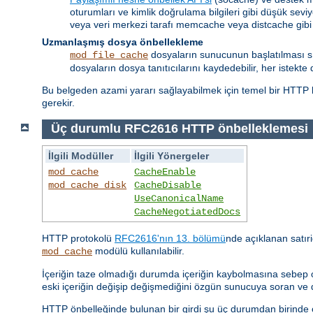
oturumları ve kimlik doğrulama bilgileri gibi düşük seviy
veya veri merkezi tarafı memcache veya distcache gibi
Uzmanlaşmış dosya önbellekleme
dosyaların sunucunun başlatılması sıra
mod_file_cache
dosyaların dosya tanıtıcılarını kaydedebilir, her istekte 
Bu belgeden azami yararı sağlayabilmek için temel bir HTTP b
gerekir.
Üç durumlu RFC2616 HTTP önbelleklemesi
İlgili Modüller
İlgili Yönergeler
mod_cache
CacheEnable
mod_cache_disk
CacheDisable
UseCanonicalName
CacheNegotiatedDocs
HTTP protokolü
RFC2616'nın 13. bölümü
nde açıklanan satıri
modülü kullanılabilir.
mod_cache
İçeriğin taze olmadığı durumda içeriğin kaybolmasına sebep o
eski içeriğin değişip değişmediğini özgün sunucuya soran ve
HTTP önbelleğinde bulunan bir girdi şu üç durumdan birinde ol