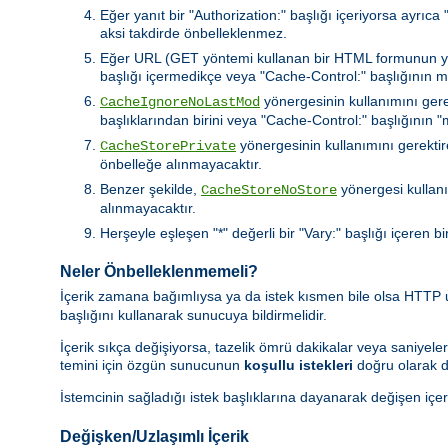
Eğer yanıt bir "Authorization:" başlığı içeriyorsa ayrıc
aksi takdirde önbelleklenmez.
Eğer URL (GET yöntemi kullanan bir HTML formunun yaptı
başlığı içermedikçe veya "Cache-Control:" başlığının 
yönergesinin kullanımını gere
CacheIgnoreNoLastMod
başlıklarından birini veya "Cache-Control:" başlığının
yönergesinin kullanımını gerektire
CacheStorePrivate
önbelleğe alınmayacaktır.
Benzer şekilde,
yönergesi kullanı
CacheStoreNoStore
alınmayacaktır.
Herşeyle eşleşen "*" değerli bir "Vary:" başlığı içeren bi
Neler Önbelleklenmemeli?
İçerik zamana bağımlıysa ya da istek kısmen bile olsa HTTP
başlığını kullanarak sunucuya bildirmelidir.
İçerik sıkça değişiyorsa, tazelik ömrü dakikalar veya saniyeler
temini için özgün sunucunun
koşullu istekleri
doğru olarak d
İstemcinin sağladığı istek başlıklarına dayanarak değişen içer
Değişken/Uzlaşımlı İçerik