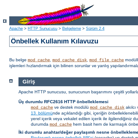
Apache
>
HTTP Sunucusu
>
Belgeleme
>
Sürüm 2.4
Önbellek Kullanım Kılavuzu
Bu belge
,
,
modüll
mod_cache
mod_cache_disk
mod_file_cache
işlemleri hızlandırmak için bilinen sorunlar ve yanlış yapılandırm
Giriş
Apache HTTP sunucusu, sunucunun başarımını çeşitli yollarla a
Üç durumlu RFC2616 HTTP önbelleklemesi
ve destek modülü
akılcı
mod_cache
mod_cache_disk
13. bölümü
nde açıklandığı gibi, içeriğin önbellekleneb
yerel içerik veya vekalet edilen içerik ile ilgilendiği
durumda
hem basit hem de karmaşık önbell
mod_cache
İki durumlu anahtar/değer paylaşımlı nesne önbelleklem
Paylaşımlı nesne önbellek API'si
(socache) ve destek mo