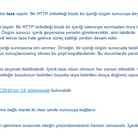
ise
taze
sayılır. Bir HTTP önbelleği böyle bir içeriği özgün sunucuya bi
t
sayılır. Bir HTTP önbelleği böyle bir içeriği istemciye sunmadan önc
 Özgün sunucu, içerik geçersizse yenisini gönderecektir, aksi takdirde, (
çerik tekrar taze hale gelince süreç kaldığı yerden devam eder.
içeriği sunmasına izin vermez. Örneğin, bir içeriği özgün sunucuda taze
nüz sonuçlanmamış olması bu çeşit koşullardandır. Bu durumlarda yanıt
si seçenek dahilindedir. İçerik taze olsun olmasın her zaman silinebilir
önbelleğin boyutunun belirtilen boyutta veya belirtilen dosya düğümü sayı
C2616'nın 13. bölümünde
bulunabilir.
ne bağlı olarak iki olası yerde sunucuya bağlanır:
n işlenmesi sırasında isteğin çözümlenmesinin hemen sonrasıdır. İçer