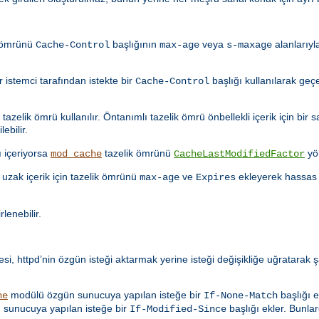
k ömrünü
başlığının
veya
alanlarıyl
Cache-Control
max-age
s-maxage
istemci tarafından istekte bir
başlığı kullanılarak geçe
Cache-Control
azelik ömrü kullanılır. Öntanımlı tazelik ömrü önbellekli içerik için bir s
ebilir.
ı içeriyorsa
tazelik ömrünü
yö
mod_cache
CacheLastModifiedFactor
uzak içerik için tazelik ömrünü
ve
ekleyerek hassas 
max-age
Expires
rlenebilir.
i, httpd’nin özgün isteği aktarmak yerine isteği değişikliğe uğratarak ş
modülü özgün sunucuya yapılan isteğe bir
başlığı e
he
If-None-Match
sunucuya yapılan isteğe bir
başlığı ekler. Bunlar
If-Modified-Since