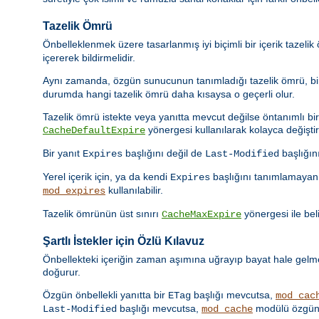
Tazelik Ömrü
Önbelleklenmek üzere tasarlanmış iyi biçimli bir içerik tazeli
içererek bildirmelidir.
Aynı zamanda, özgün sunucunun tanımladığı tazelik ömrü, bir 
durumda hangi tazelik ömrü daha kısaysa o geçerli olur.
Tazelik ömrü istekte veya yanıtta mevcut değilse öntanımlı bir t
yönergesi kullanılarak kolayca değiştiril
CacheDefaultExpire
Bir yanıt
başlığını değil de
başlığın
Expires
Last-Modified
Yerel içerik için, ya da kendi
başlığını tanımlamayan 
Expires
kullanılabilir.
mod_expires
Tazelik ömrünün üst sınırı
yönergesi ile beli
CacheMaxExpire
Şartlı İstekler için Özlü Kılavuz
Önbellekteki içeriğin zaman aşımına uğrayıp bayat hale gelmes
doğurur.
Özgün önbellekli yanıtta bir
başlığı mevcutsa,
ETag
mod_cac
başlığı mevcutsa,
modülü özgün 
Last-Modified
mod_cache