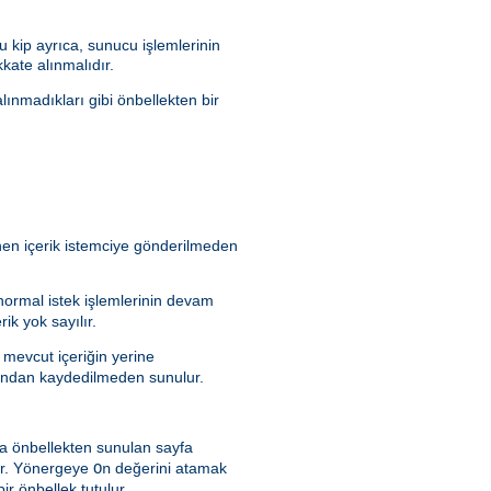
 kip ayrıca, sunucu işlemlerinin
kate alınmalıdır.
lınmadıkları gibi önbellekten bir
enen içerik istemciye gönderilmeden
 normal istek işlemlerinin devam
ik yok sayılır.
 mevcut içeriğin yerine
rafından kaydedilmeden sunulur.
a önbellekten sunulan sayfa
dır. Yönergeye
değerini atamak
On
ir önbellek tutulur.