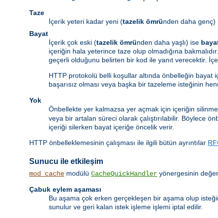
Taze
İçerik yeteri kadar yeni (
tazelik ömrü
nden daha genç) 
Bayat
İçerik çok eski (
tazelik ömrü
nden daha yaşlı) ise
baya
içeriğin hala yeterince taze olup olmadığına bakmalıdır.
geçerli olduğunu belirten bir kod ile yanıt verecektir. İ
HTTP protokolü belli koşullar altında önbelleğin bayat 
başarısız olması veya başka bir tazeleme isteğinin he
Yok
Önbellekte yer kalmazsa yer açmak için içeriğin silinme
veya bir artalan süreci olarak çalıştırılabilir. Böylece 
içeriği silerken bayat içeriğe öncelik verir.
HTTP önbelleklemesinin çalışması ile ilgili bütün ayrıntılar
RF
Sunucu ile etkileşim
modülü
yönergesinin değeri
mod_cache
CacheQuickHandler
Çabuk eylem aşaması
Bu aşama çok erken gerçekleşen bir aşama olup isteği
sunulur ve geri kalan istek işleme işlemi iptal edilir.