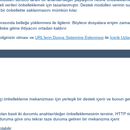
eli verileri önbelleklemek için tasarlanmıştır. Destek modülleri verinin su
 bir önbellekte saklanmasını mümkün kılar.
sında belleğe yüklenmesi ile ilgilenir. Böylece dosyalara erişim zamanını
diske gitme ihtiyacını ortadan kaldırır.
ilginizin olması ve
URL’lerin Dosya Sistemine Eşlenmesi
ile
İçerik Uzla
çi önbellekleme mekanizması için yerleşik bir destek içerir ve bunun get
lan basit iki durumlu anahtar/değer önbelleklemesinin tersine, HTTP önb
 duruma göre onu tekrar taze duruma getiren bir mekanizma içerir.
abilir: