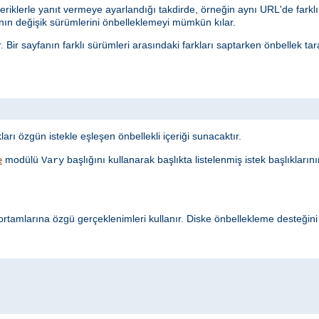
eriklerle yanıt vermeye ayarlandığı takdirde, örneğin aynı URL'de farklı 
n değişik sürümlerini önbelleklemeyi mümkün kılar.
r. Bir sayfanın farklı sürümleri arasındaki farkları saptarken önbellek t
t
ı özgün istekle eşleşen önbellekli içeriği sunacaktır.
modülü
başlığını kullanarak başlıkta listelenmiş istek başlıkları
e
Vary
rtamlarına özgü gerçeklenimleri kullanır. Diske önbellekleme desteğin