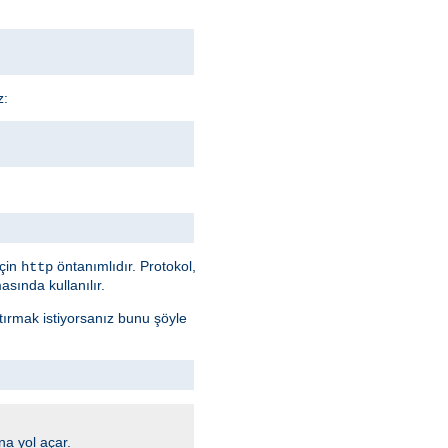
z:
için
öntanımlıdır. Protokol,
http
sında kullanılır.
ştırmak istiyorsanız bunu şöyle
na yol açar.