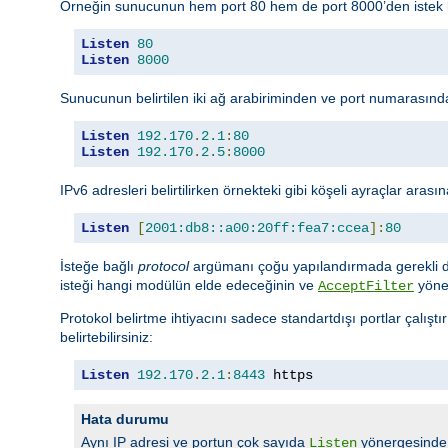
Örneğin sunucunun hem port 80 hem de port 8000’den istek kabu
Listen
80
Listen
8000
Sunucunun belirtilen iki ağ arabiriminden ve port numarasından
Listen
192.170
.
2.1
:
80
Listen
192.170
.
2.5
:
8000
IPv6 adresleri belirtilirken örnekteki gibi köşeli ayraçlar arasın
Listen
[
2001:db8::a00:20ff:fea7:ccea
]:
80
İsteğe bağlı
protocol
argümanı çoğu yapılandırmada gerekli deği
isteği hangi modülün elde edeceğinin ve
yöner
AcceptFilter
Protokol belirtme ihtiyacını sadece standartdışı portlar çalışt
belirtebilirsiniz:
Listen
192.170
.
2.1
:
8443
 https
Hata durumu
Aynı IP adresi ve portun çok sayıda
yönergesinde b
Listen