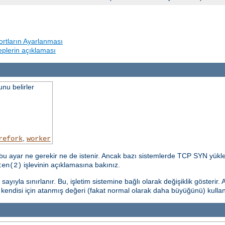
rtların Ayarlanması
beplerin açıklaması
nu belirler
,
refork
worker
u ayar ne gerekir ne de istenir. Ancak bazı sistemlerde TCP SYN yükle
işlevinin açıklamasına bakınız.
ten(2)
yıyla sınırlanır. Bu, işletim sistemine bağlı olarak değişiklik gösterir. 
n kendisi için atanmış değeri (fakat normal olarak daha büyüğünü) kulla