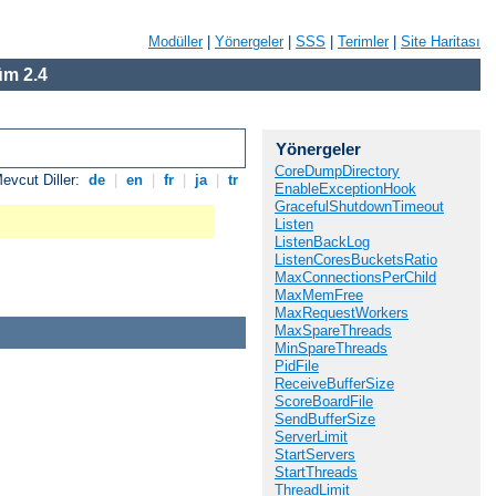
Modüller
|
Yönergeler
|
SSS
|
Terimler
|
Site Haritası
m 2.4
Yönergeler
CoreDumpDirectory
evcut Diller:
de
|
en
|
fr
|
ja
|
tr
EnableExceptionHook
GracefulShutdownTimeout
Listen
ListenBackLog
ListenCoresBucketsRatio
MaxConnectionsPerChild
MaxMemFree
MaxRequestWorkers
MaxSpareThreads
MinSpareThreads
PidFile
ReceiveBufferSize
ScoreBoardFile
SendBufferSize
ServerLimit
StartServers
StartThreads
ThreadLimit