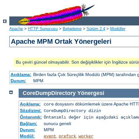
Apache
>
HTTP Sunucusu
>
Belgeleme
>
Sürüm 2.4
>
Modüller
Apache MPM Ortak Yönergeleri
Bu çeviri güncel olmayabilir. Son değişiklikler için İngilizce sürü
Açıklama:
Birden fazla Çok Süreçlilik Modülü (MPM) tarafından 
Durum:
MPM
CoreDumpDirectory
Yönergesi
Açıklama:
dosyasını dökümlemek üzere Apache HTTP
core
Sözdizimi:
CoreDumpDirectory
dizin
Öntanımlı:
Öntanımlı değer için aşağıdaki açıklam
Bağlam:
sunucu geneli
Durum:
MPM
Modül:
,
,
event
prefork
worker