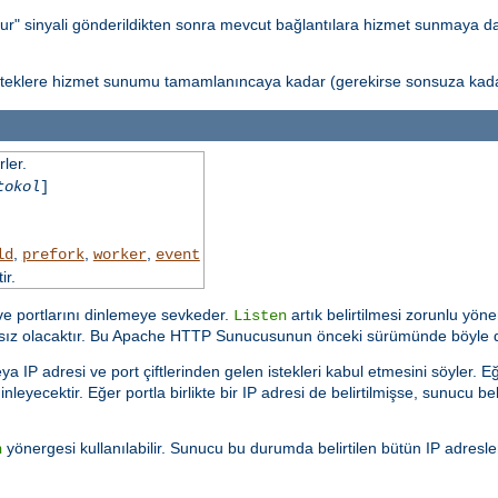
ur" sinyali gönderildikten sonra mevcut bağlantılara hizmet sunmaya 
isteklere hizmet sunumu tamamlanıncaya kadar (gerekirse sonsuza kadar
ler.
tokol
]
,
,
,
ld
prefork
worker
event
ir.
 ve portlarını dinlemeye sevkeder.
artık belirtilmesi zorunlu yöne
Listen
ısız olacaktır. Bu Apache HTTP Sunucusunun önceki sürümünde böyle d
a IP adresi ve port çiftlerinden gelen istekleri kabul etmesini söyler.
nleyecektir. Eğer portla birlikte bir IP adresi de belirtilmişse, sunucu bel
yönergesi kullanılabilir. Sunucu bu durumda belirtilen bütün IP adresl
n