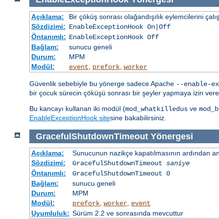
Açıklama:
Bir çöküş sonrası olağandışılık eylemcilerini çalış
Sözdizimi:
EnableExceptionHook On|Off
Öntanımlı:
EnableExceptionHook Off
Bağlam:
sunucu geneli
Durum:
MPM
Modül:
,
,
event
prefork
worker
Güvenlik sebebiyle bu yönerge sadece Apache
--enable-ex
bir çocuk sürecin çöküşü sonrası bir şeyler yapmaya izin veren
Bu kancayı kullanan iki modül (
ve
mod_whatkilledus
mod_b
EnableExceptionHook site
sine bakabilirsiniz.
GracefulShutdownTimeout
Yönergesi
Açıklama:
Sunucunun nazikçe kapatılmasının ardından ana
Sözdizimi:
GracefulShutdownTimeout
saniye
Öntanımlı:
GracefulShutdownTimeout 0
Bağlam:
sunucu geneli
Durum:
MPM
Modül:
,
,
prefork
worker
event
Uyumluluk:
Sürüm 2.2 ve sonrasında mevcuttur