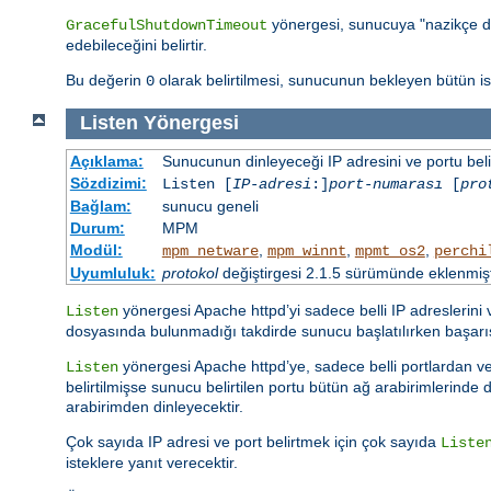
yönergesi, sunucuya "nazikçe d
GracefulShutdownTimeout
edebileceğini belirtir.
Bu değerin
olarak belirtilmesi, sunucunun bekleyen bütün 
0
Listen
Yönergesi
Açıklama:
Sunucunun dinleyeceği IP adresini ve portu belir
Sözdizimi:
Listen [
IP-adresi
:]
port-numarası
[
pro
Bağlam:
sunucu geneli
Durum:
MPM
Modül:
,
,
,
mpm_netware
mpm_winnt
mpmt_os2
perchi
Uyumluluk:
protokol
değiştirgesi 2.1.5 sürümünde eklenmişt
yönergesi Apache httpd’yi sadece belli IP adreslerini
Listen
dosyasında bulunmadığı takdirde sunucu başlatılırken başar
yönergesi Apache httpd’ye, sadece belli portlardan vey
Listen
belirtilmişse sunucu belirtilen portu bütün ağ arabirimlerinde di
arabirimden dinleyecektir.
Çok sayıda IP adresi ve port belirtmek için çok sayıda
Liste
isteklere yanıt verecektir.