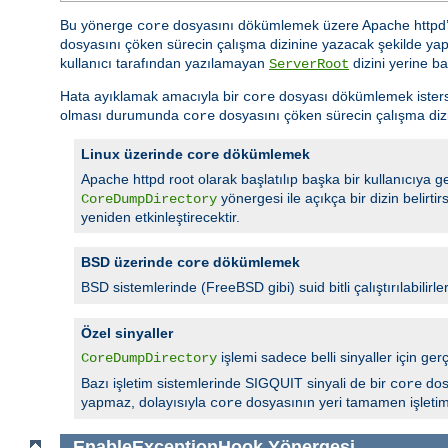
Bu yönerge
dosyasını dökümlemek üzere Apache httpd’ni
core
dosyasını çöken sürecin çalışma dizinine yazacak şekilde yap
kullanıcı tarafından yazılamayan
dizini yerine ba
ServerRoot
Hata ayıklamak amacıyla bir
dosyası dökümlemek isterseni
core
olması durumunda
dosyasını çöken sürecin çalışma dizi
core
Linux üzerinde
dökümlemek
core
Apache httpd root olarak başlatılıp başka bir kullanıcıya geç
yönergesi ile açıkça bir dizin belirt
CoreDumpDirectory
yeniden etkinleştirecektir.
BSD üzerinde
dökümlemek
core
BSD sistemlerinde (FreeBSD gibi) suid bitli çalıştırılabilirle
Özel sinyaller
işlemi sadece belli sinyaller için
CoreDumpDirectory
Bazı işletim sistemlerinde SIGQUIT sinyali de bir
dos
core
yapmaz, dolayısıyla
dosyasının yeri tamamen işletim s
core
EnableExceptionHook
Yönergesi