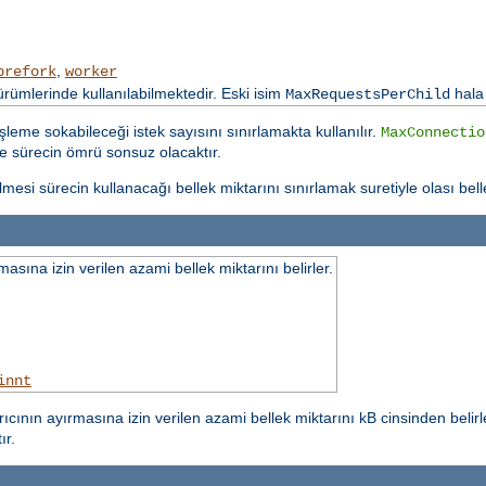
,
prefork
worker
mlerinde kullanılabilmektedir. Eski isim
hala
MaxRequestsPerChild
şleme sokabileceği istek sayısını sınırlamakta kullanılır.
MaxConnectio
se sürecin ömrü sonsuz olacaktır.
tilmesi sürecin kullanacağı bellek miktarını sınırlamak suretiyle olası belle
asına izin verilen azami bellek miktarını belirler.
innt
ıcının ayırmasına izin verilen azami bellek miktarını kB cinsinden belir
ır.