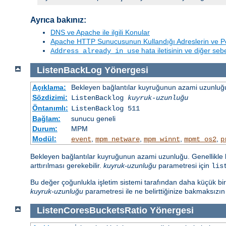
Ayrıca bakınız:
DNS ve Apache ile ilgili Konular
Apache HTTP Sunucusunun Kullandığı Adreslerin ve Po
hata iletisinin ve diğer se
Address already in use
ListenBackLog
Yönergesi
Açıklama:
Bekleyen bağlantılar kuyruğunun azami uzunluğu
Sözdizimi:
ListenBacklog
kuyruk-uzunluğu
Öntanımlı:
ListenBacklog 511
Bağlam:
sunucu geneli
Durum:
MPM
Modül:
,
,
,
,
event
mpm_netware
mpm_winnt
mpmt_os2
p
Bekleyen bağlantılar kuyruğunun azami uzunluğu. Genellikle b
arttırılması gerekebilir.
kuyruk-uzunluğu
parametresi için
lis
Bu değer çoğunlukla işletim sistemi tarafından daha küçük bir sa
kuyruk-uzunluğu
parametresi ile ne belirttiğinize bakmaksızı
ListenCoresBucketsRatio
Yönergesi