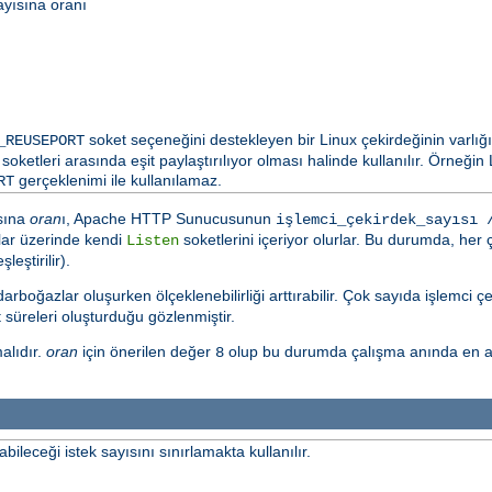
ayısına oranı
soket seçeneğini destekleyen bir Linux çekirdeğinin varlığ
_REUSEPORT
soketleri arasında eşit paylaştırılıyor olması halinde kullanılır. Örneği
gerçeklenimi ile kullanılamaz.
RT
ısına
oran
ı, Apache HTTP Sunucusunun
işlemci_çekirdek_sayısı 
rtlar üzerinde kendi
soketlerini içeriyor olurlar. Bu durumda, her ç
Listen
eştirilir).
arboğazlar oluşurken ölçeklenebilirliği arttırabilir. Çok sayıda işlemci çe
t süreleri oluşturduğu gözlenmiştir.
malıdır.
oran
için önerilen değer
olup bu durumda çalışma anında en 
8
leceği istek sayısını sınırlamakta kullanılır.