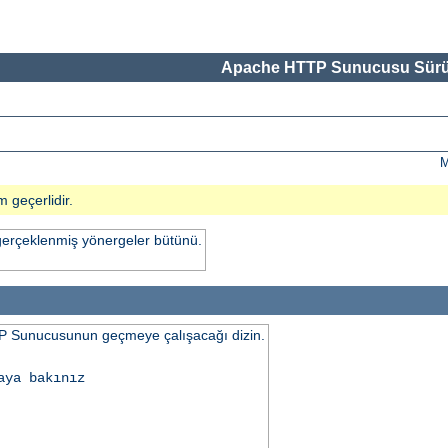
Apache HTTP Sunucusu Sürü
M
m geçerlidir.
gerçeklenmiş yönergeler bütünü.
 Sunucusunun geçmeye çalışacağı dizin.
aya bakınız