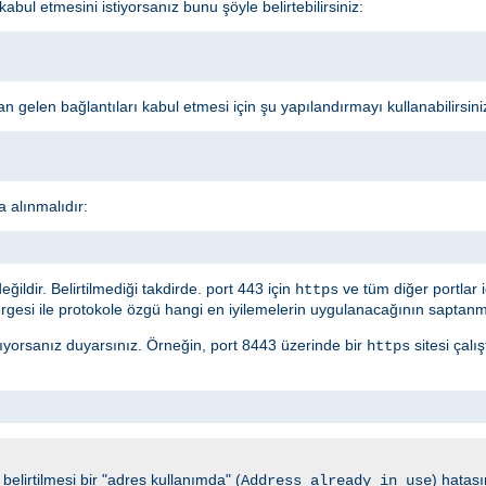
l etmesini istiyorsanız bunu şöyle belirtebilirsiniz:
 gelen bağlantıları kabul etmesi için şu yapılandırmayı kullanabilirsini
a alınmalıdır:
ldir. Belirtilmediği takdirde. port 443 için
ve tüm diğer portlar 
https
gesi ile protokole özgü hangi en iyilemelerin uygulanacağının saptanma
ırıyorsanız duyarsınız. Örneğin, port 8443 üzerinde bir
sitesi çalı
https
elirtilmesi bir "adres kullanımda" (
) hatası
Address already in use