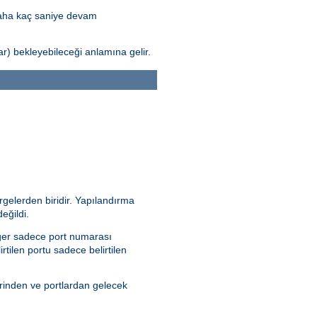
daha kaç saniye devam
) bekleyebileceği anlamına gelir.
rgelerden biridir. Yapılandırma
eğildi.
 Eğer sadece port numarası
irtilen portu sadece belirtilen
erinden ve portlardan gelecek