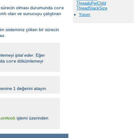
ThreadsPerChild
ir sürecin olması durumunda
core
ThreadStackSize
mlı olan ve sunucuyu çalıştıran
Yorum
tim sisteminiz çöken bir sürecin
az.
lemeyi
iptal eder
. Eğer
ında
dökümlemeyi
core
enine 1 değerini atayın.
işlemi üzerinden
ionHook