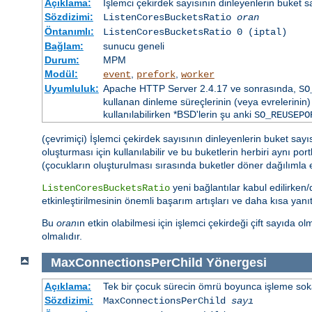
Açıklama:
İşlemci çekirdek sayısının dinleyenlerin buket s
Sözdizimi:
ListenCoresBucketsRatio
oran
Öntanımlı:
ListenCoresBucketsRatio 0 (iptal)
Bağlam:
sunucu geneli
Durum:
MPM
Modül:
,
,
event
prefork
worker
Uyumluluk:
Apache HTTP Server 2.4.17 ve sonrasında,
SO
kullanan dinleme süreçlerinin (veya evrelerinin) 
kullanılabilirken *BSD'lerin şu anki
SO_REUSEPO
(çevrimiçi) İşlemci çekirdek sayısının dinleyenlerin buket say
oluşturması için kullanılabilir ve bu buketlerin herbiri aynı po
(çocukların oluşturulması sırasında buketler döner dağılımla eşl
yeni bağlantılar kabul edilirken/d
ListenCoresBucketsRatio
etkinleştirilmesinin önemli başarım artışları ve daha kısa yanı
Bu
oran
ın etkin olabilmesi için işlemci çekirdeği çift sayıda ol
olmalıdır.
MaxConnectionsPerChild
Yönergesi
Açıklama:
Tek bir çocuk sürecin ömrü boyunca işleme sokabi
Sözdizimi:
MaxConnectionsPerChild
sayı