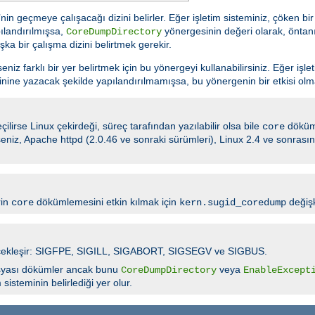
n geçmeye çalışacağı dizini belirler. Eğer işletim sisteminiz, çöken b
ılandırılmışsa,
yönergesinin değeri olarak, öntanı
CoreDumpDirectory
şka bir çalışma dizini belirtmek gerekir.
z farklı bir yer belirtmek için bu yönergeyi kullanabilirsiniz. Eğer işle
nine yazacak şekilde yapılandırılmamışsa, bu yönergenin bir etkisi olm
ilirse Linux çekirdeği, süreç tarafından yazılabilir olsa bile
döküm
core
irseniz, Apache httpd (2.0.46 ve sonraki sürümleri), Linux 2.4 ve sonras
rin
dökümlemesini etkin kılmak için
değişk
core
kern.sugid_coredump
 gerçekleşir: SIGFPE, SIGILL, SIGABORT, SIGSEGV ve SIGBUS.
yası dökümler ancak bunu
veya
CoreDumpDirectory
EnableExcept
isteminin belirlediği yer olur.