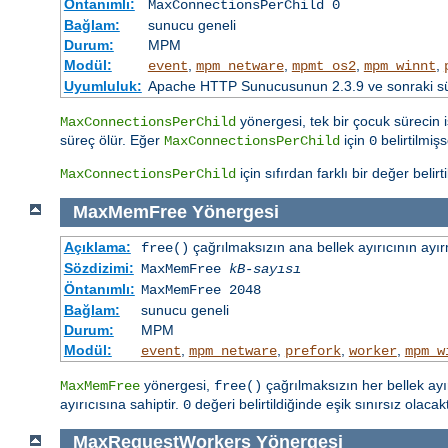
Öntanımlı:
MaxConnectionsPerChild 0
Bağlam:
sunucu geneli
Durum:
MPM
Modül:
,
,
,
,
event
mpm_netware
mpmt_os2
mpm_winnt
Uyumluluk:
Apache HTTP Sunucusunun 2.3.9 ve sonraki sürü
yönergesi, tek bir çocuk sürecin i
MaxConnectionsPerChild
süreç ölür. Eğer
için
belirtilmiş
MaxConnectionsPerChild
0
için sıfırdan farklı bir değer belir
MaxConnectionsPerChild
MaxMemFree
Yönergesi
Açıklama:
çağrılmaksızın ana bellek ayırıcının ayırm
free()
Sözdizimi:
MaxMemFree
kB-sayısı
Öntanımlı:
MaxMemFree 2048
Bağlam:
sunucu geneli
Durum:
MPM
Modül:
,
,
,
,
event
mpm_netware
prefork
worker
mpm_w
yönergesi,
çağrılmaksızın her bellek ayır
MaxMemFree
free()
ayırıcısına sahiptir.
değeri belirtildiğinde eşik sınırsız olacakt
0
MaxRequestWorkers
Yönergesi