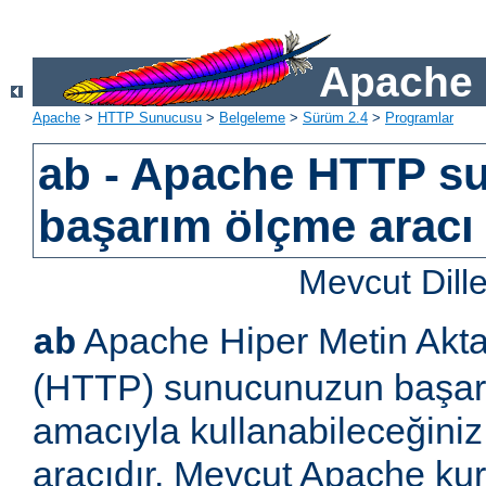
Apache 
Apache
>
HTTP Sunucusu
>
Belgeleme
>
Sürüm 2.4
>
Programlar
ab - Apache HTTP s
başarım ölçme aracı
Mevcut Dill
Apache Hiper Metin Akta
ab
(HTTP) sunucunuzun başar
amacıyla kullanabileceğiniz
aracıdır. Mevcut Apache k