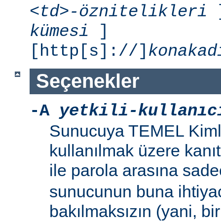
<td>-öznitelikleri
]
kümesi
]
[http[s]://]
konakad
Seçenekler
-A
yetkili-kullanıc
Sunucuya TEMEL Kiml
kullanılmak üzere kanıt 
ile parola arasına sad
sunucunun buna ihtiya
bakılmaksızın (yani, bir