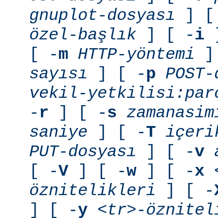
gnuplot-dosyası
] [
özel-başlık
] [ -
i
]
[ -
m
HTTP-yöntemi
] 
sayısı
] [ -
p
POST-
vekil-yetkilisi:par
-
r
] [ -
s
zamanasim
saniye
] [ -
T
içeri
PUT-dosyası
] [ -
v
[ -
V
] [ -
w
] [ -
x
öznitelikleri
] [ -
] [ -
y
<tr>-öznitel