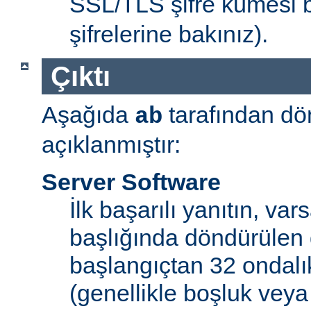
SSL/TLS şifre kümesi bel
şifrelerine bakınız).
Çıktı
Aşağıda
tarafından dö
ab
açıklanmıştır:
Server Software
İlk başarılı yanıtın, var
başlığında döndürülen 
başlangıçtan 32 ondalı
(genellikle boşluk veya