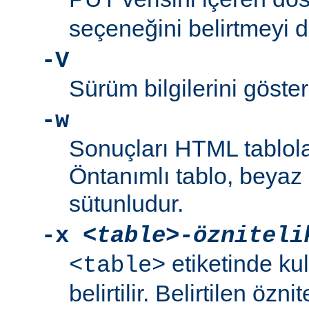
seçeneğini belirtmeyi 
-V
Sürüm bilgilerini gösteri
-w
Sonuçları HTML tablola
Öntanımlı tablo, beyaz a
sütunludur.
-x
<table>-özniteli
etiketinde kul
<table>
belirtilir. Belirtilen özni