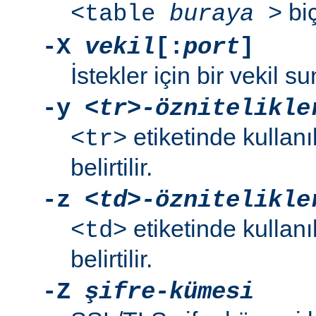
biç
<table
buraya
>
-X
vekil
[:
port
]
İstekler için bir vekil su
-y
<tr>-öznitelikle
etiketinde kullanı
<tr>
belirtilir.
-z
<td>-öznitelikle
etiketinde kullanı
<td>
belirtilir.
-Z
şifre-kümesi