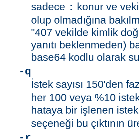
sadece
konur ve vekil
:
olup olmadığına bakılma
"407 vekilde kimlik do
yanıtı beklenmeden) ba
base64 kodlu olarak su
-q
İstek sayısı 150'den f
her 100 veya %10 istekt
hataya bir işlenen istek
seçeneği bu çıktının ür
-r