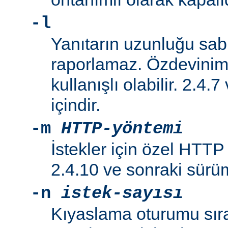
-l
Yanıtarın uzunluğu sabi
raporlamaz. Özdeviniml
kullanışlı olabilir. 2.4.
içindir.
-m
HTTP-yöntemi
İstekler için özel HTTP y
2.4.10 ve sonraki sürüml
-n
istek-sayısı
Kıyaslama oturumu sır