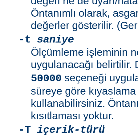
değeri ne de uyarı/hata il
Öntanımlı olarak, asga
değerler gösterilir. (Ge
-t
saniye
Ölçümleme işleminin n
uygulanacağı belirtilir.
seçeneği uygulan
50000
süreye göre kıyaslam
kullanabilirsiniz. Öntan
kısıtlaması yoktur.
-T
içerik-türü