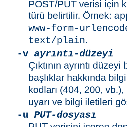
POST/PUT verisi için ku
türü belirtilir. Örnek:
ap
www-form-urlencod
.
text/plain
-v
ayrıntı-düzeyi
Çıktının ayrıntı düzeyi be
başlıklar hakkında bilg
kodları (404, 200, vb.),
uyarı ve bilgi iletileri gös
-u
PUT-dosyası
PUT verisini içeren do