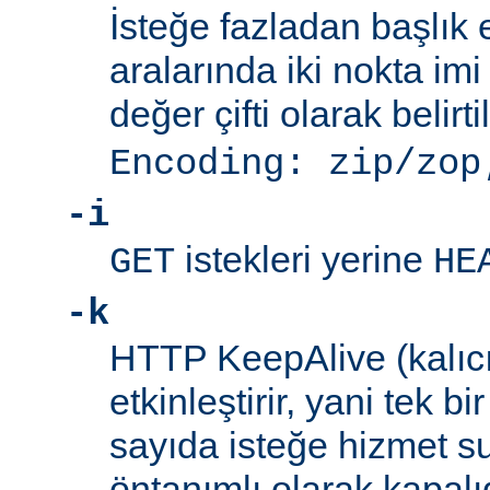
İsteğe fazladan başlık 
aralarında iki nokta imi
değer çifti olarak belirti
Encoding: zip/zop
-i
istekleri yerine
GET
HE
-k
HTTP KeepAlive (kalıcı 
etkinleştirir, yani tek b
sayıda isteğe hizmet sun
öntanımlı olarak kapalıd