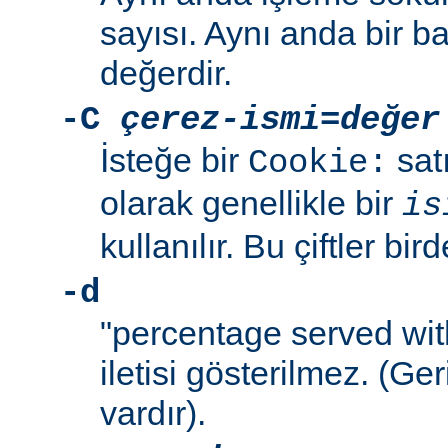
sayısı. Aynı anda bir b
değerdir.
-C
çerez-ismi
=
değer
İsteğe bir
sat
Cookie:
olarak genellikle bir
is
kullanılır. Bu çiftler bird
-d
"percentage served wit
iletisi gösterilmez. (Ge
vardır).