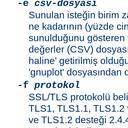
-e
csv-dosyası
Sunulan isteğin birim 
ne kadarının (yüzde ci
sunulduğunu gösteren v
değerler (CSV) dosyası
haline' getirilmiş oldu
'gnuplot' dosyasından d
-f
protokol
SSL/TLS protokolü belir
TLS1, TLS1.1, TLS1.2 
ve TLS1.2 desteği 2.4.