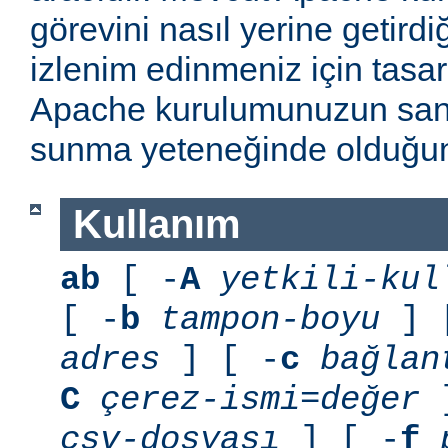
görevini nasıl yerine getirdi
izlenim edinmeniz için tasarl
Apache kurulumunuzun sani
sunma yeteneğinde olduğunu
Kullanım
ab
[ -
A
yetkili-kul
[ -
b
tampon-boyu
] 
adres
] [ -
c
bağlan
C
çerez-ismi=değer
]
csv-dosyası
] [ -
f