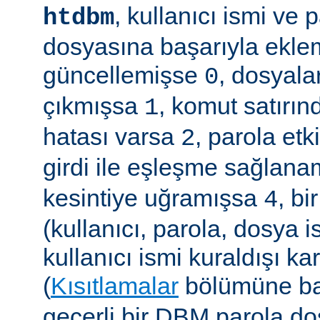
, kullanıcı ismi ve
htdbm
dosyasına başarıyla ekle
güncellemişse
, dosyala
0
çıkmışsa
, komut satırın
1
hatası varsa
, parola etk
2
girdi ile eşleşme sağla
kesintiye uğramışsa
, b
4
(kullanıcı, parola, dosya 
kullanıcı ismi kuraldışı ka
(
Kısıtlamalar
bölümüne ba
geçerli bir DBM parola d