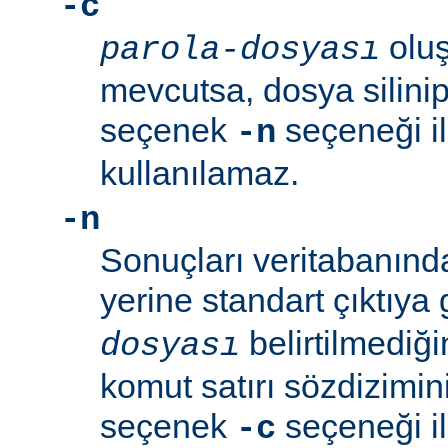
-c
oluş
parola-dosyası
mevcutsa, dosya silinip
seçenek
seçeneği ile
-n
kullanılamaz.
-n
Sonuçları veritabanın
yerine standart çıktıya
belirtilmediğ
dosyası
komut satırı sözdizimini
seçenek
seçeneği ile
-c