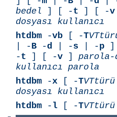
] [ -
m
| -
B
| -
d
| 
bedel
] [ -
t
] [ -
v
dosyası
kullanıcı
htdbm
-
vb
[ -
T
VTtür
| -
B
-
d
| -
s
| -
p
] 
-
t
] [ -
v
]
parola-
kullanıcı
parola
htdbm
-
x
[ -
T
VTtürü
dosyası
kullanıcı
htdbm
-
l
[ -
T
VTtürü