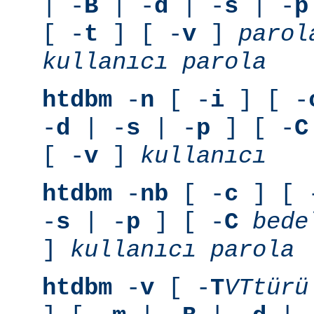
| -
B
| -
d
| -
s
| -
p
[ -
t
] [ -
v
]
parol
kullanıcı
parola
htdbm
-
n
[ -
i
] [ -
-
d
| -
s
| -
p
] [ -
C
[ -
v
]
kullanıcı
htdbm
-
nb
[ -
c
] [ 
-
s
| -
p
] [ -
C
bede
]
kullanıcı
parola
htdbm
-
v
[ -
T
VTtürü