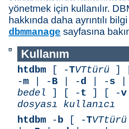
yönetmek için kullanılır. D
hakkında daha ayrıntılı bilg
sayfasına bakın
dbmmanage
Kullanım
htdbm
[ -
T
VTtürü
] 
-
m
| -
B
| -
d
| -
s
|
bedel
] [ -
t
] [ -
v
dosyası
kullanıcı
htdbm
-
b
[ -
T
VTtürü