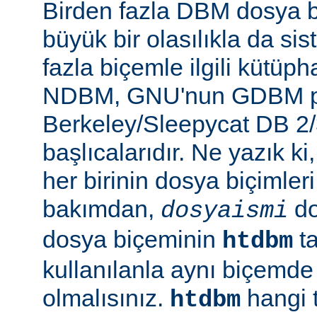
Birden fazla DBM dosya b
büyük bir olasılıkla da si
fazla biçemle ilgili kütüp
NDBM, GNU'nun GDBM pr
Berkeley/Sleepycat DB 2/
başlıcalarıdır. Ne yazık k
her birinin dosya biçimleri 
bakımdan,
do
dosyaismi
dosya biçeminin
ta
htdbm
kullanılanla aynı biçemd
olmalısınız.
hangi 
htdbm