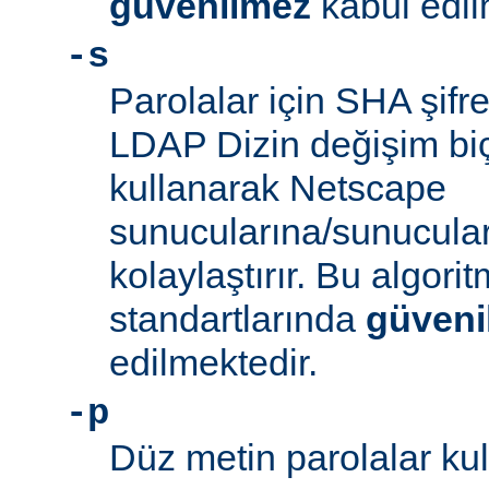
güvenilmez
kabul edil
-s
Parolalar için SHA şifre
LDAP Dizin değişim biçe
kullanarak Netscape
sunucularına/sunucula
kolaylaştırır. Bu algor
standartlarında
güveni
edilmektedir.
-p
Düz metin parolalar kull