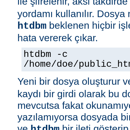
ile şifrelenir, aksi takdird
yordamı kullanılır. Dosya
beklenen hiçbir iş
htdbm
hata vererek çıkar.
htdbm -c
/home/doe/public_ht
Yeni bir dosya oluşturur v
kaydı bir girdi olarak bu
mevcutsa fakat okunamıy
yazılamıyorsa dosyada bir
ve
bir ileti gösteri
htdbm