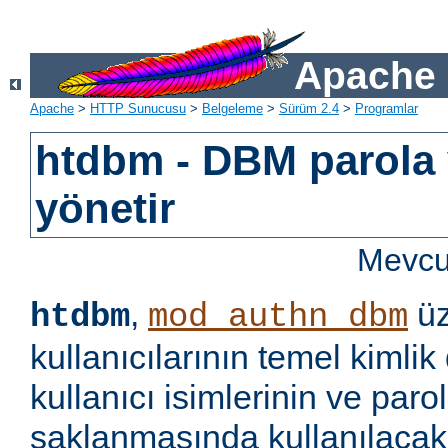
Apache 
Apache
>
HTTP Sunucusu
>
Belgeleme
>
Sürüm 2.4
>
Programlar
htdbm - DBM parola v
yönetir
Mevcut
,
üz
htdbm
mod_authn_dbm
kullanıcılarının temel kimlik
kullanıcı isimlerinin ve paro
saklanmasında kullanılaca