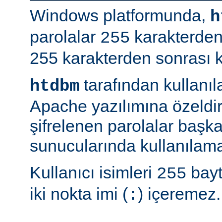
Windows platformunda,
h
parolalar
karakterden
255
255 karakterden sonrası kır
tarafından kullanı
htdbm
Apache yazılımına özeldir;
şifrelenen parolalar baş
sunucularında kullanılama
Kullanıcı isimleri
bayt
255
iki nokta imi (
) içeremez.
: