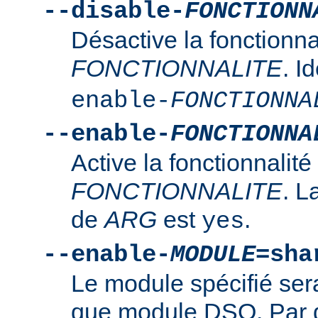
--disable-
FONCTIONN
Désactive la fonctionna
FONCTIONNALITE
. I
enable-
FONCTIONNA
--enable-
FONCTIONNA
Active la fonctionnalité
FONCTIONNALITE
. L
de
ARG
est
.
yes
--enable-
MODULE
=sha
Le module spécifié ser
que module DSO. Par d