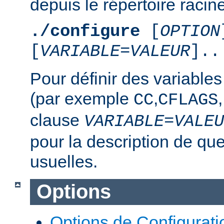
depuis le répertoire racine
./configure
[
OPTION
[
VARIABLE
=
VALEUR
]..
Pour définir des variable
(par exemple
,
,
CC
CFLAGS
clause
VARIABLE
=
VALEU
pour la description de qu
usuelles.
Options
Options de Configurati