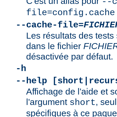
C'est un alias pour
--
file=config.cache
--cache-file=
FICHIE
Les résultats des tests
dans le fichier
FICHIE
désactivée par défaut.
-h
--help [short|recur
Affichage de l'aide et s
l'argument
, seu
short
spécifiques à ce paquet