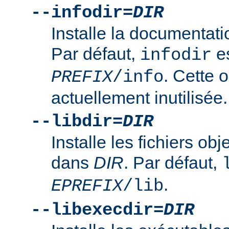
--infodir=
DIR
Installe la documentat
Par défaut,
es
infodir
. Cette o
PREFIX
/info
actuellement inutilisée.
--libdir=
DIR
Installe les fichiers ob
dans
DIR
. Par défaut,
.
EPREFIX
/lib
--libexecdir=
DIR