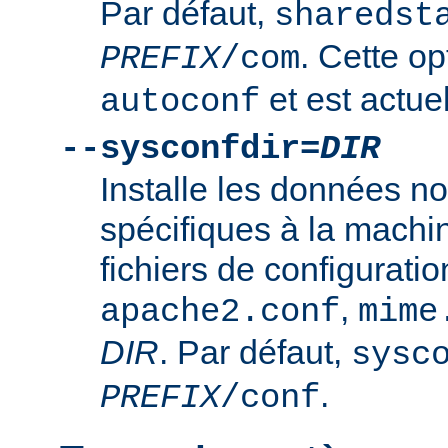
Par défaut,
sharedst
. Cette op
PREFIX
/com
et est actuel
autoconf
--sysconfdir=
DIR
Installe les données n
spécifiques à la mach
fichiers de configurati
,
apache2.conf
mime
DIR
. Par défaut,
sysc
.
PREFIX
/conf