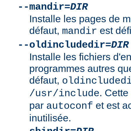
--mandir=
DIR
Installe les pages de
défaut,
est déf
mandir
--oldincludedir=
DIR
Installe les fichiers d'e
programmes autres qu
défaut,
oldincluded
. Cette
/usr/include
par
et est a
autoconf
inutilisée.