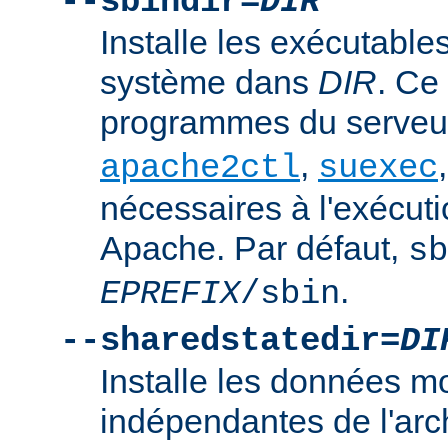
--sbindir=
DIR
Installe les exécutables
système dans
DIR
. Ce
programmes du serve
,
apache2ctl
suexec
nécessaires à l'exécut
Apache. Par défaut,
sb
.
EPREFIX
/sbin
--sharedstatedir=
DI
Installe les données mo
indépendantes de l'arc