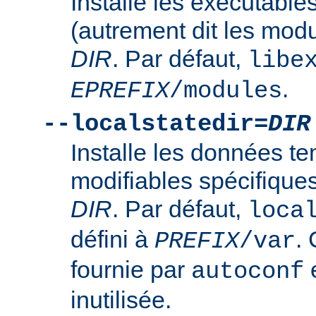
Installe les exécutabl
(autrement dit les mod
DIR
. Par défaut,
libe
.
EPREFIX
/modules
--localstatedir=
DIR
Installe les données t
modifiables spécifique
DIR
. Par défaut,
loca
défini à
. 
PREFIX
/var
fournie par
e
autoconf
inutilisée.