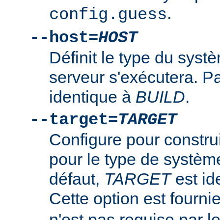
.
config.guess
--host=
HOST
Définit le type du syst
serveur s'exécutera. P
identique à
BUILD
.
--target=
TARGET
Configure pour constru
pour le type de systè
défaut,
TARGET
est id
Cette option est fourni
n'est pas requise par 