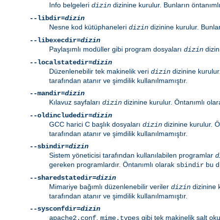
Info belgeleri
dizinine kurulur. Bunların öntanıml
dizin
--libdir=
dizin
Nesne kod kütüphaneleri
dizinine kurulur. Bunla
dizin
--libexecdir=
dizin
Paylaşımlı modüller gibi program dosyaları
dizin
dizin
--localstatedir=
dizin
Düzenlenebilir tek makinelik veri
dizinine kurulu
dizin
tarafından atanır ve şimdilik kullanılmamıştır.
--mandir=
dizin
Kılavuz sayfaları
dizinine kurulur. Öntanımlı ola
dizin
--oldincludedir=
dizin
GCC harici C başlık dosyaları
dizinine kurulur. 
dizin
tarafından atanır ve şimdilik kullanılmamıştır.
--sbindir=
dizin
Sistem yöneticisi tarafından kullanılabilen programlar
d
gereken programlardır. Öntanımlı olarak
bu d
sbindir
--sharedstatedir=
dizin
Mimariye bağımlı düzenlenebilir veriler
dizinine 
dizin
tarafından atanır ve şimdilik kullanılmamıştır.
--sysconfdir=
dizin
,
gibi tek makinelik salt o
apache2.conf
mime.types