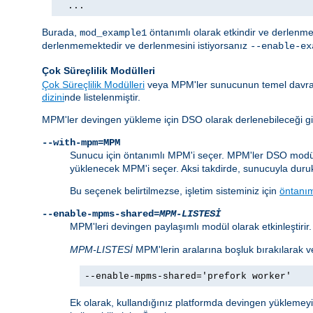
  ...
Burada,
öntanımlı olarak etkindir ve derlenme
mod_example1
derlenmemektedir ve derlenmesini istiyorsanız
--enable-ex
Çok Süreçlilik Modülleri
Çok Süreçlilik Modülleri
veya MPM'ler sunucunun temel davranı
dizini
nde listelenmiştir.
MPM'ler devingen yükleme için DSO olarak derlenebileceği gibi 
--with-mpm=MPM
Sunucu için öntanımlı MPM'i seçer. MPM'ler DSO modül
yüklenecek MPM'i seçer. Aksi takdirde, sunucuyla duruk o
Bu seçenek belirtilmezse, işletim sisteminiz için
öntanı
--enable-mpms-shared=
MPM-LISTESİ
MPM'leri devingen paylaşımlı modül olarak etkinleştirir
MPM-LISTESİ
MPM'lerin aralarına boşluk bırakılarak ve
--enable-mpms-shared='prefork worker'
Ek olarak, kullandığınız platformda devingen yükleme