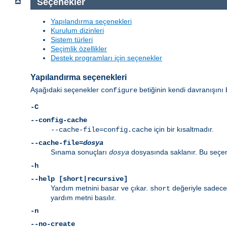
Seçenekler
Yapılandırma seçenekleri
Kurulum dizinleri
Sistem türleri
Seçimlik özellikler
Destek programları için seçenekler
Yapılandırma seçenekleri
Aşağıdaki seçenekler
betiğinin kendi davranışını b
configure
-C
--config-cache
için bir kısaltmadır.
--cache-file=config.cache
--cache-file=
dosya
Sınama sonuçları
dosyasında saklanır. Bu seçene
dosya
-h
--help [short|recursive]
Yardım metnini basar ve çıkar.
değeriyle sadece 
short
yardım metni basılır.
-n
--no-create