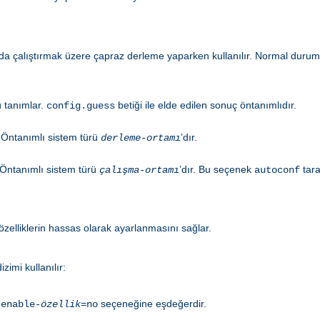
 çalıştırmak üzere çapraz derleme yaparken kullanılır. Normal durum
ü tanımlar.
betiği ile elde edilen sonuç öntanımlıdır.
config.guess
 Öntanımlı sistem türü
’dır.
derleme-ortamı
. Öntanımlı sistem türü
’dır. Bu seçenek
tara
çalışma-ortamı
autoconf
elliklerin hassas olarak ayarlanmasını sağlar.
zimi kullanılır:
seçeneğine eşdeğerdir.
-enable-
özellik
=no