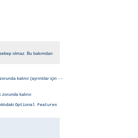
a sebep olmaz. Bu bakımdan
orunda kalınır (ayrıntılar için
--
k zorunda kalınır.
ıktıdaki
Optional Features