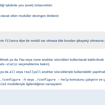
diği takdirde
(evet) öntanımlıdır.
yes
larak etkin modüller devingen ilintilenir.
inin
diye bir modül var olmasa bile bundan şikayetçi olmasın
filanca
edilmek ya da
veya
anahtar sözcükleri kullanılarak kaldırılmak z
few
none
seçeneklerine bakın).
ods-static
k ya da
veya
anahtar sözcükleriyle kullanılabilir yapılma
all
reallyall
veya
komutunu çalıştırın ve ç
./configure -h
./configure --help
modülleriyle ilgilendiğinizi varsayalım:
ple2