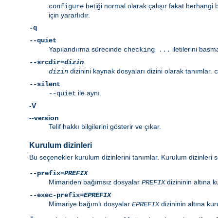
betiği normal olarak çalışır fakat herhangi 
configure
için yararlıdır.
-q
--quiet
Yapılandırma sürecinde
iletilerini basm
checking ...
--srcdir=
dizin
dizinini kaynak dosyaları dizini olarak tanımlar.
dizin
c
--silent
ile aynı.
--quiet
-V
--version
Telif hakkı bilgilerini gösterir ve çıkar.
Kurulum dizinleri
Bu seçenekler kurulum dizinlerini tanımlar. Kurulum dizinleri s
--prefix=
PREFIX
Mimariden bağımsız dosyalar
dizininin altına k
PREFIX
--exec-prefix=
EPREFIX
Mimariye bağımlı dosyalar
dizininin altına ku
EPREFIX