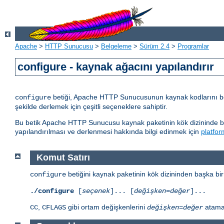
Apache
>
HTTP Sunucusu
>
Belgeleme
>
Sürüm 2.4
>
Programlar
configure - kaynak ağacını yapılandırır
betiği, Apache HTTP Sunucusunun kaynak kodlarını belli
configure
şekilde derlemek için çeşitli seçeneklere sahiptir.
Bu betik Apache HTTP Sunucusu kaynak paketinin kök dizininde bul
yapılandırılması ve derlenmesi hakkında bilgi edinmek için
platfor
Komut Satırı
betiğini kaynak paketinin kök dizininden başka bir
configure
./configure
[
seçenek
]... [
değişken=değer
]...
,
gibi ortam değişkenlerini
atamal
CC
CFLAGS
değişken
=
değer