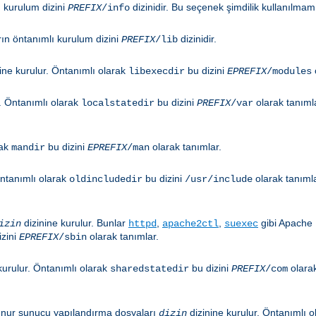
ı kurulum dizini
dizinidir. Bu seçenek şimdilik kullanılmamı
PREFIX
/info
rın öntanımlı kurulum dizini
dizinidir.
PREFIX
/lib
ine kurulur. Öntanımlı olarak
bu dizini
libexecdir
EPREFIX
/modules
r. Öntanımlı olarak
bu dizini
olarak tanıml
localstatedir
PREFIX
/var
rak
bu dizini
olarak tanımlar.
mandir
EPREFIX
/man
Öntanımlı olarak
bu dizini
olarak tanıml
oldincludedir
/usr/include
dizinine kurulur. Bunlar
,
,
gibi Apache 
izin
httpd
apache2ctl
suexec
izini
olarak tanımlar.
EPREFIX
/sbin
kurulur. Öntanımlı olarak
bu dizini
olara
sharedstatedir
PREFIX
/com
kunur sunucu yapılandırma dosyaları
dizinine kurulur. Öntanımlı 
dizin