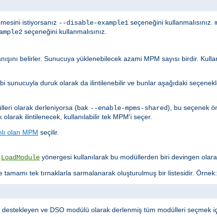
mesini istiyorsanız
seçeneğini kullanmalısınız.
--disable-example1
seçeneğini kullanmalısınız.
ample2
şını belirler. Sunucuya yüklenebilecek azami MPM sayısı birdir. Kulla
sunucuyla duruk olarak da ilintilenebilir ve bunlar aşağıdaki seçenekler
leri olarak derleniyorsa (bak
), bu seçenek ö
--enable-mpms-shared
larak ilintilenecek, kullanılabilir tek MPM'i seçer.
mlı olan MPM
seçilir.
.
yönergesi kullanılarak bu modüllerden biri devingen olara
LoadModule
 tamamı tek tırnaklarla sarmalanarak oluşturulmuş bir listesidir. Örnek:
yi destekleyen ve DSO modülü olarak derlenmiş tüm modülleri seçmek i