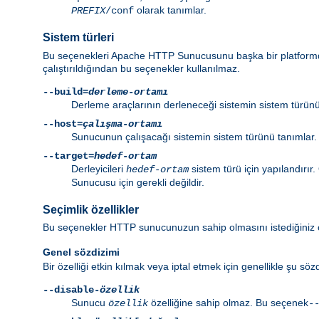
olarak tanımlar.
PREFIX
/conf
Sistem türleri
Bu seçenekleri Apache HTTP Sunucusunu başka bir platformda
çalıştırıldığından bu seçenekler kullanılmaz.
--build=
derleme-ortamı
Derleme araçlarının derleneceği sistemin sistem türün
--host=
çalışma-ortamı
Sunucunun çalışacağı sistemin sistem türünü tanımlar.
--target=
hedef-ortam
Derleyicileri
sistem türü için yapılandırır
hedef-ortam
Sunucusu için gerekli değildir.
Seçimlik özellikler
Bu seçenekler HTTP sunucunuzun sahip olmasını istediğiniz öz
Genel sözdizimi
Bir özelliği etkin kılmak veya iptal etmek için genellikle şu sözdi
--disable-
özellik
Sunucu
özelliğine sahip olmaz. Bu seçenek
özellik
-