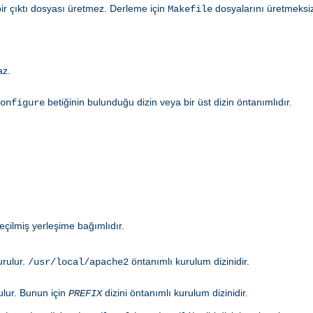
bir çıktı dosyası üretmez. Derleme için
dosyalarını üretmeksi
Makefile
az.
betiğinin bulunduğu dizin veya bir üst dizin öntanımlıdır.
onfigure
eçilmiş yerleşime bağımlıdır.
urulur.
öntanımlı kurulum dizinidir.
/usr/local/apache2
rulur. Bunun için
dizini öntanımlı kurulum dizinidir.
PREFIX