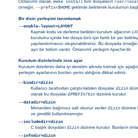
Öntanımlı olarak,
tüm dosyaların
make install
/usr/loca
örneğin,
şeklinde belirterek kurulumun başka
--prefix=$HOME
Bir dizin yerleşimi tanımlamak
--enable-layout=
LAYOUT
Kaynak kodu ve derleme betikleri kurulum ağacının
LA
kurulumu içinde her dosya türü için farklı bir yer belirley
yapılandırmanızı oluşturabilirsiniz. Bu dosyada örneği
ayrı bir bölüm vardır. Öntanımlı yerleşim
’dir.
Apache
Kurulum dizinlerinde ince ayar
Kurulum dizinlerini daha iyi denetim altında tutmak için aşağıd
yerleşim ayarlarının bunları yerini aldığına dikkat ediniz.
--bindir=
dizin
Kullanıcı tarafından çalıştırılabilen dosyalar
dizin
dizin
olarak bu dosyalar
dizinine kurulur.
EPREFIX
/bin
--datadir=
dizin
Mimariden bağımsız salt okunur veriler
dizinine 
dizin
ve şimdilik kullanılmamıştır.
--includedir=
dizin
C başlık dosyaları
dizinine kurulur. Bunların önt
dizin
--infodir=
dizin