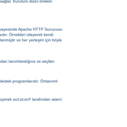
 sağlar. Kurulum dizini önekini
ek sayesinde Apache HTTP Sunucusu
dır. Örnekleri izleyerek kendi
enmiştir ve her yerleşim için böyle
ndan tanımlandığına ve seçilen
ı destek programlarıdır. Öntanımlı
seçenek
tarafından atanır
autoconf