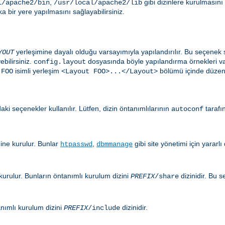
,
gibi dizinlere kurulmasını
l/apache2/bin
/usr/local/apache2/lib
 bir yere yapılmasını sağlayabilirsiniz.
yerleşimine dayalı olduğu varsayımıyla yapılandırılır. Bu seçen
YOUT
ebilirsiniz.
dosyasında böyle yapılandırma örnekleri var
config.layout
n
isimli yerleşim
bölümü içinde düzenl
FOO
<Layout FOO>...</Layout>
aki seçenekler kullanılır. Lütfen, dizin öntanımlılarının
tarafı
autoconf
ine kurulur. Bunlar
,
gibi site yönetimi için yararl
htpasswd
dbmmanage
kurulur. Bunların öntanımlı kurulum dizini
dizinidir. Bu 
PREFIX
/share
anımlı kurulum dizini
dizinidir.
PREFIX
/include