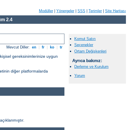
Modüller
|
Yönergeler
|
SSS
|
Terimler
|
Site Haritası
m 2.4
Komut Satırı
Seçenekler
Mevcut Diller:
en
|
fr
|
ko
|
tr
Ortam Değişkenleri
kişisel gereksinimlerinize uygun
Ayrıca bakınız:
Derleme ve Kurulum
tinin diğer platformalarda
Yorum
açıklanmıştır.