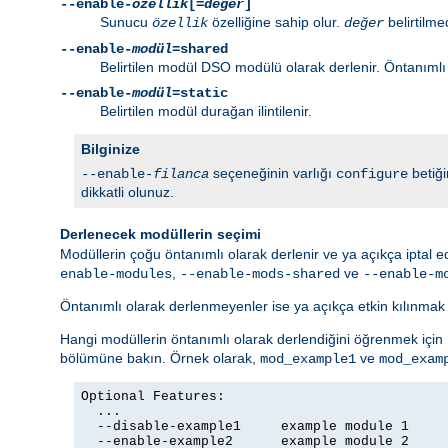
--enable-
özellik
[=
değer
]
Sunucu
özelliğine sahip olur.
belirtilme
özellik
değer
--enable-
modül
=shared
Belirtilen modül DSO modülü olarak derlenir. Öntanımlı o
--enable-
modül
=static
Belirtilen modül durağan ilintilenir.
Bilginize
seçeneğinin varlığı
betiğ
--enable-
filanca
configure
dikkatli olunuz.
Derlenecek modüllerin seçimi
Modüllerin çoğu öntanımlı olarak derlenir ve ya açıkça iptal 
,
ve
enable-modules
--enable-mods-shared
--enable-m
Öntanımlı olarak derlenmeyenler ise ya açıkça etkin kılınma
Hangi modüllerin öntanımlı olarak derlendiğini öğrenmek için
bölümüne bakın. Örnek olarak,
ve
mod_example1
mod_exam
Optional Features:

  ...

  --disable-example1     example module 1

  --enable-example2      example module 2
