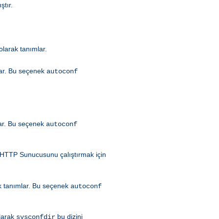
ştır.
olarak tanımlar.
ar. Bu seçenek
autoconf
ar. Bu seçenek
autoconf
HTTP Sunucusunu çalıştırmak için
k tanımlar. Bu seçenek
autoconf
olarak
bu dizini
sysconfdir