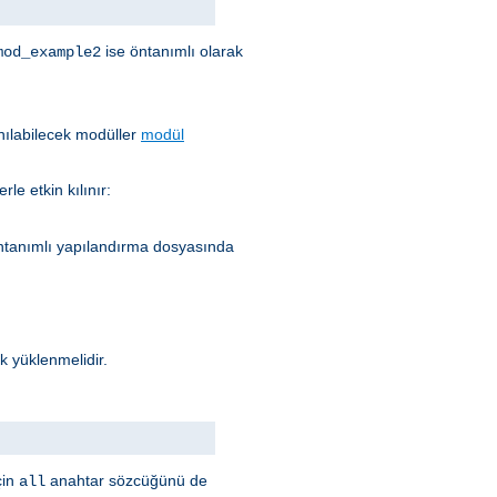
ise öntanımlı olarak
mod_example2
nılabilecek modüller
modül
le etkin kılınır:
ntanımlı yapılandırma dosyasında
k yüklenmelidir.
çin
anahtar sözcüğünü de
all